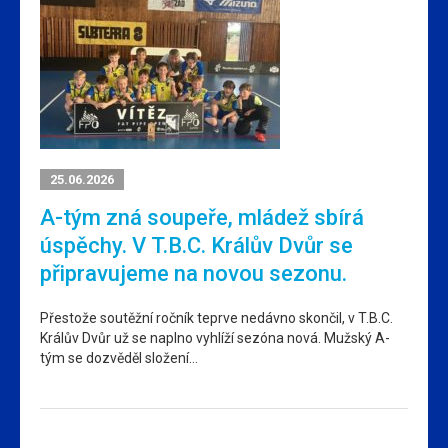
25.06.2026
A-tým zná soupeře, mládež sbírá
úspěchy. V T.B.C. Králův Dvůr se
připravujeme na novou sezonu.
Přestože soutěžní ročník teprve nedávno skončil, v T.B.C.
Králův Dvůr už se naplno vyhlíží sezóna nová. Mužský A-
tým se dozvěděl složení…