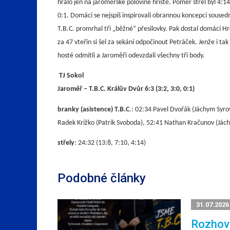
hrálo jen na jaroměřské polovině hřiště. Poměr střel byl 4:14
0:1. Domácí se nejspíš inspirovali obrannou koncepcí sousedn
T.B.C. promrhal tři „běžné“ přesilovky. Pak dostal domácí H
za 47 vteřin si šel za sekání odpočinout Petráček. Jenže i tak
hosté odmítli a Jaroměři odevzdali všechny tři body.
TJ Sokol
Jaroměř – T.B.C. Králův Dvůr 6:3 (3:2, 3:0, 0:1)
branky (asistence) T.B.C
.: 02:34 Pavel Dvořák (Jáchym Syro
Radek Križko (Patrik Svoboda), 52:41 Nathan Kračunov (Jác
střely
: 24:32 (13:8, 7:10, 4:14)
Podobné články
31.07.2026
Rozhovo