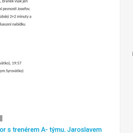
, branek však jen
í pevnosti Josefov.
robský 2+2 minuty a
 luxusní nabídku
vátko), 19:57
hym Syrovátko)
r s trenérem A- týmu. Jaroslavem