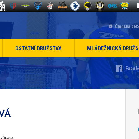
Členská sek
OSTATNÍ DRUŽSTVA
MLÁDEŽNICKÁ DRUŽS
Faceb
ÁVÁ
m zápase