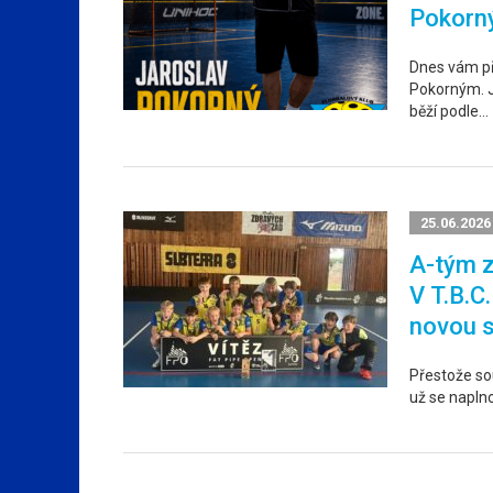
Pokorn
Dnes vám p
Pokorným. Ja
běží podle…
25.06.2026
A-tým z
V T.B.C
novou 
Přestože sou
už se napln