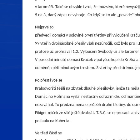
v Jaroměři. Také se obvykle tvrdí, že mužstvo, které nevyužij
5 na 3, daný zápas nevyhraje. Co když se to ale „povede“
Nejprve to
předvedli domácí v polovině první třetiny při vyloučení Krač
99 vteřin dvojnásobné přesily však nezúročili, což bylo pro T.
protože už prohrával 1:2. Vyloučení Svobody už ale Jaroměř 
V poslední minutě domácí Kvaček v potyčce kopl do Križka a 
odměněn pětiminutovým trestem. 3 vteřiny před sirénou jme
Po přestávce se
Králodvorští těšili na zbytek dlouhé přesilovky, jenže ta měl
Domácího Hofmana vyslal nešťastný odraz míčku od mantine
nezaváhal. To předznamenalo průběh druhé třetiny, do osmé
Fibiger míček ze sítě ještě dvakrát. T.B.C. se neprosadil ani v
po faulu na Kuberta.
Ve třetí části se