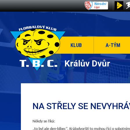
KLUB
A-TÝM
Králův Dvůr
NA STŘELY SE NEVYHR
Někdy se říká:
„to byl ale den-blbec“. Králodvorští to mohou říci o sobotní