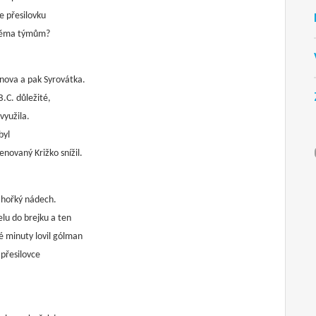
e přesilovku
 oběma týmům?
unova a pak Syrovátka.
B.C. důležité,
využila.
byl
novaný Križko snížil.
a hořký nádech.
lu do brejku a ten
 minuty lovil gólman
 přesilovce