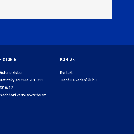
HISTORIE
KONTAKT
Historie klubu
Kontakt
Statistiky soutěže 2010/11 –
Trenéři a vedení klubu
2016/17
Předchozí verze www.tbc.cz