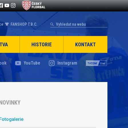
ce
FANSHOP T.B.C.
TVA
HISTORIE
KONTAKT
ook
YouTube
Instagram
NOVINKY
Fotogalerie