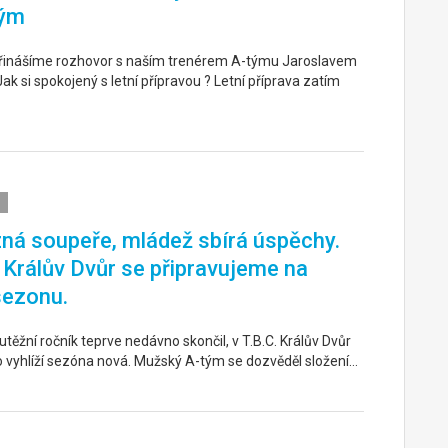
ým
řinášíme rozhovor s naším trenérem A-týmu Jaroslavem
k si spokojený s letní přípravou ? Letní příprava zatím
ná soupeře, mládež sbírá úspěchy.
. Králův Dvůr se připravujeme na
sezonu.
těžní ročník teprve nedávno skončil, v T.B.C. Králův Dvůr
o vyhlíží sezóna nová. Mužský A-tým se dozvěděl složení…