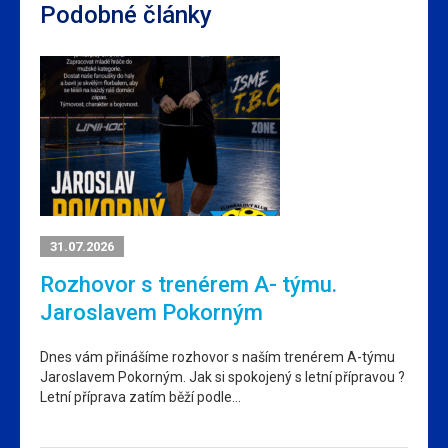
Podobné články
31.07.2026
Rozhovor s trenérem A- týmu.
Jaroslavem Pokorným
Dnes vám přinášíme rozhovor s naším trenérem A-týmu
Jaroslavem Pokorným. Jak si spokojený s letní přípravou ?
Letní příprava zatím běží podle…