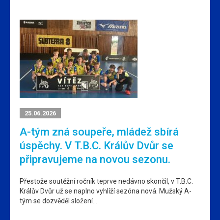
25.06.2026
A-tým zná soupeře, mládež sbírá
úspěchy. V T.B.C. Králův Dvůr se
připravujeme na novou sezonu.
Přestože soutěžní ročník teprve nedávno skončil, v T.B.C.
Králův Dvůr už se naplno vyhlíží sezóna nová. Mužský A-
tým se dozvěděl složení…