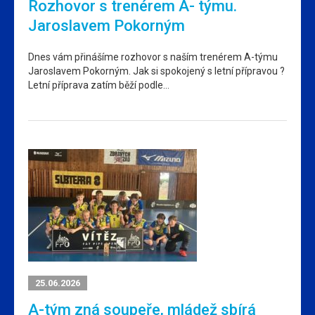
Rozhovor s trenérem A- týmu.
Jaroslavem Pokorným
Dnes vám přinášíme rozhovor s naším trenérem A-týmu
Jaroslavem Pokorným. Jak si spokojený s letní přípravou ?
Letní příprava zatím běží podle…
25.06.2026
A-tým zná soupeře, mládež sbírá