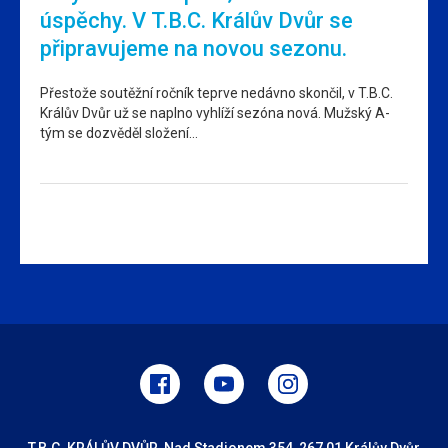
úspěchy. V T.B.C. Králův Dvůr se
připravujeme na novou sezonu.
Přestože soutěžní ročník teprve nedávno skončil, v T.B.C.
Králův Dvůr už se naplno vyhlíží sezóna nová. Mužský A-
tým se dozvěděl složení…