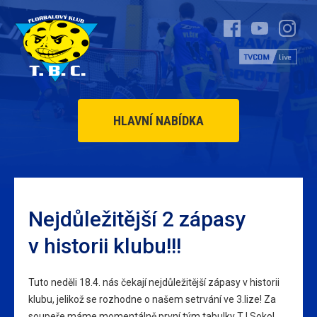
HLAVNÍ NABÍDKA
Nejdůležitější 2 zápasy
v historii klubu!!!
Tuto neděli 18.4. nás čekají nejdůležitější zápasy v historii
klubu, jelikož se rozhodne o našem setrvání ve 3.lize! Za
soupeře máme momentálně první tým tabulky TJ Sokol