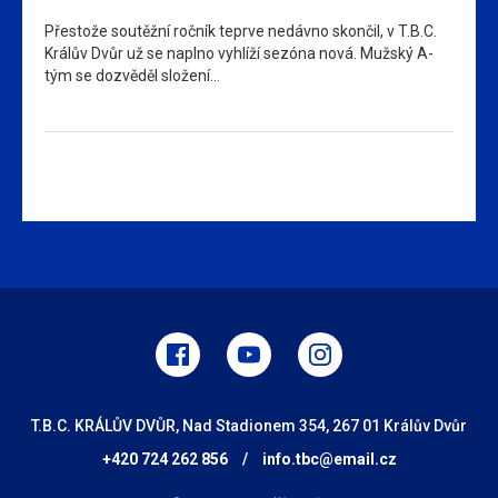
Přestože soutěžní ročník teprve nedávno skončil, v T.B.C.
Králův Dvůr už se naplno vyhlíží sezóna nová. Mužský A-
tým se dozvěděl složení…
T.B.C. KRÁLŮV DVŮR, Nad Stadionem 354, 267 01 Králův Dvůr
+420 724 262 856
/
info.tbc@email.cz