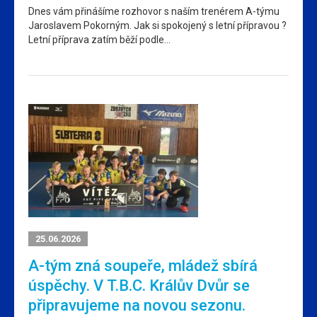
Dnes vám přinášíme rozhovor s naším trenérem A-týmu
Jaroslavem Pokorným. Jak si spokojený s letní přípravou ?
Letní příprava zatím běží podle…
25.06.2026
A-tým zná soupeře, mládež sbírá
úspěchy. V T.B.C. Králův Dvůr se
připravujeme na novou sezonu.