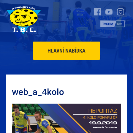
HLAVNÍ NABÍDKA
web_a_4kolo