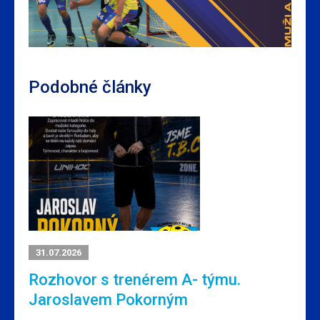
Podobné články
31.07.2026
Rozhovor s trenérem A- týmu.
Jaroslavem Pokorným