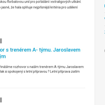
ou florbalovou unií pro pořádání i extraligových utkání.
asné, že hala splňuje nejpřísnější kritéria pro udělení
r s trenérem A- týmu. Jaroslavem
ým
řinášíme rozhovor s naším trenérem A-týmu Jaroslavem
k si spokojený s letní přípravou ? Letní příprava zatím