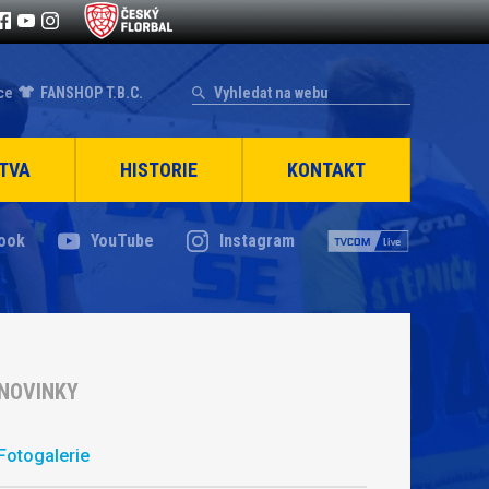
ce
FANSHOP T.B.C.
TVA
HISTORIE
KONTAKT
ook
YouTube
Instagram
NOVINKY
Fotogalerie