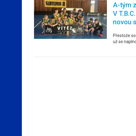
A-tým z
V T.B.C
novou 
Přestože sou
už se napln