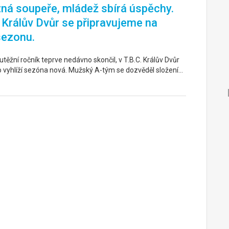
ná soupeře, mládež sbírá úspěchy.
. Králův Dvůr se připravujeme na
sezonu.
těžní ročník teprve nedávno skončil, v T.B.C. Králův Dvůr
o vyhlíží sezóna nová. Mužský A-tým se dozvěděl složení…