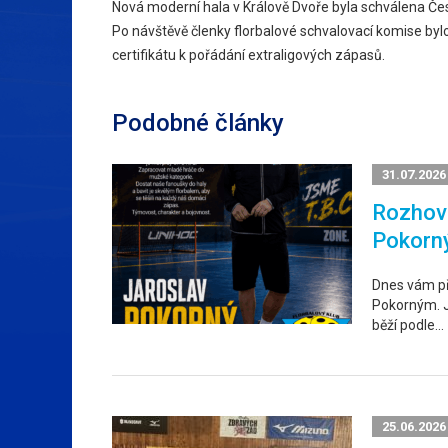
Nová moderní hala v Králově Dvoře byla schválena Česk
Po návštěvě členky florbalové schvalovací komise bylo j
certifikátu k pořádání extraligových zápasů.
Podobné články
31.07.2026
Rozhovo
Pokorn
Dnes vám p
Pokorným. Ja
běží podle…
25.06.2026