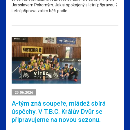
Jaroslavem Pokorným. Jak si spokojený s letní přípravou ?
Letní příprava zatím běží podle…
25.06.2026
A-tým zná soupeře, mládež sbírá
úspěchy. V T.B.C. Králův Dvůr se
připravujeme na novou sezonu.