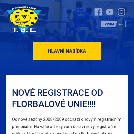
HLAVNÍ NABÍDKA
NOVÉ REGISTRACE OD
FLORBALOVÉ UNIE!!!!
Od nové sezóny 2008/2009 dochází k novým registračním
předpisům. Na vaše adresy vám dorazí nový registrační
průkaz, který budete muset nosit na florbalová utkání