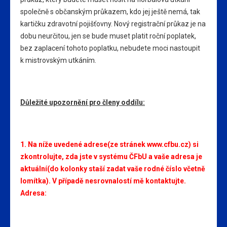
společně s občanským průkazem, kdo jej ještě nemá, tak
kartičku zdravotní pojišťovny. Nový registrační průkaz je na
dobu neurčitou, jen se bude muset platit roční poplatek,
bez zaplacení tohoto poplatku, nebudete moci nastoupit
k mistrovským utkáním.
Důležité upozornění pro členy oddílu:
1. Na níže uvedené adrese(ze stránek
www.cfbu.cz
) si
zkontrolujte, zda jste v systému ČFbU a vaše adresa je
aktuální(do kolonky staší zadat vaše rodné číslo včetně
lomítka). V případě nesrovnalostí mě kontaktujte.
Adresa: