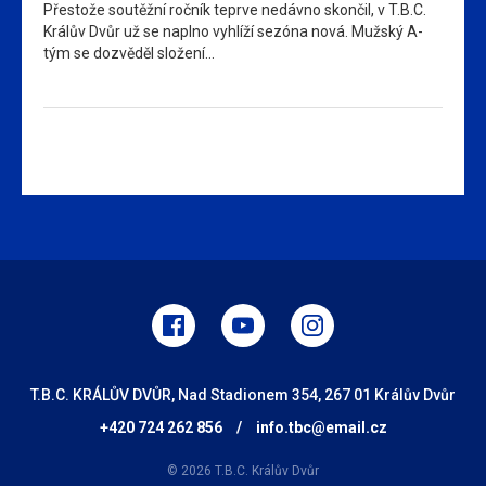
Přestože soutěžní ročník teprve nedávno skončil, v T.B.C.
Králův Dvůr už se naplno vyhlíží sezóna nová. Mužský A-
tým se dozvěděl složení…
T.B.C. KRÁLŮV DVŮR, Nad Stadionem 354, 267 01 Králův Dvůr
+420 724 262 856
/
info.tbc@email.cz
© 2026 T.B.C. Králův Dvůr