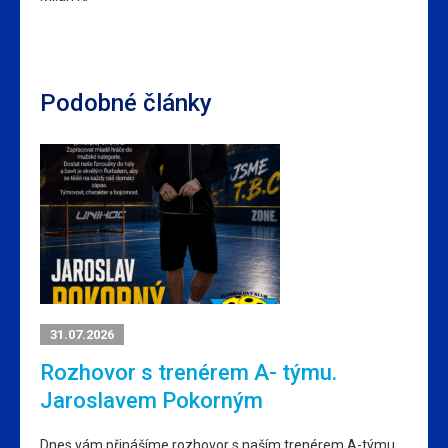
Podobné články
31.07.2026
Rozhovor s trenérem A- týmu.
Jaroslavem Pokorným
Dnes vám přinášíme rozhovor s naším trenérem A-týmu