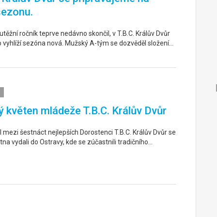
sezonu.
těžní ročník teprve nedávno skončil, v T.B.C. Králův Dvůr
o vyhlíží sezóna nová. Mužský A-tým se dozvěděl složení…
 květen mládeže T.B.C. Králův Dvůr
 mezi šestnáct nejlepších Dorostenci T.B.C. Králův Dvůr se
tna vydali do Ostravy, kde se zúčastnili tradičního…