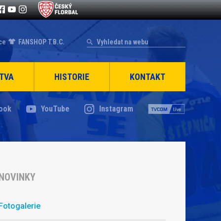
ce
FANSHOP T.B.C.
TVA
HISTORIE
KONTAKT
ook
YouTube
Instagram
NOVINKY
Fotogalerie