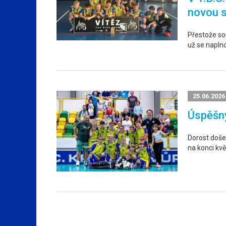
novou 
Přestože sou
už se napln
25.06.2026
Úspěšný
Dorost došel
na konci kvě