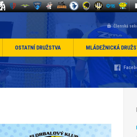
Členská sek
OSTATNÍ DRUŽSTVA
MLÁDEŽNICKÁ DRUŽS
Faceb