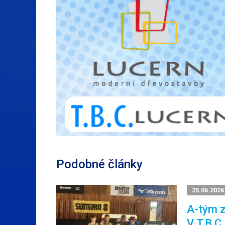
Podobné články
25.06.2026
A-tým z
V T.B.C