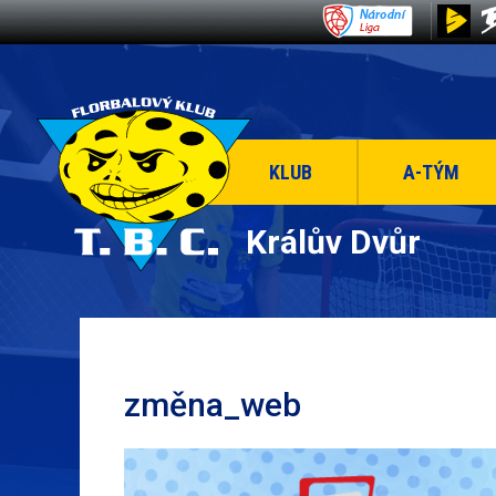
KLUB
A-TÝM
Králův Dvůr
změna_web