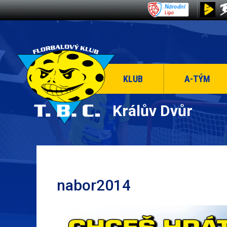
KLUB
A-TÝM
Králův Dvůr
nabor2014