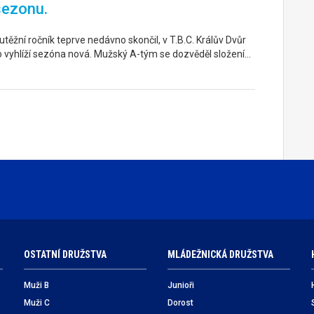
sezonu.
těžní ročník teprve nedávno skončil, v T.B.C. Králův Dvůr
o vyhlíží sezóna nová. Mužský A-tým se dozvěděl složení…
OSTATNÍ DRUŽSTVA
MLÁDEŽNICKÁ DRUŽSTVA
Muži B
Junioři
Muži C
Dorost