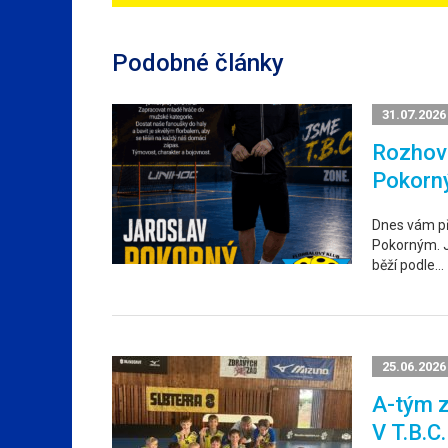
Podobné články
31.07.2026
Rozhovo
Pokorn
Dnes vám p
Pokorným. Ja
běží podle…
25.06.2026
A-tým z
V T.B.C