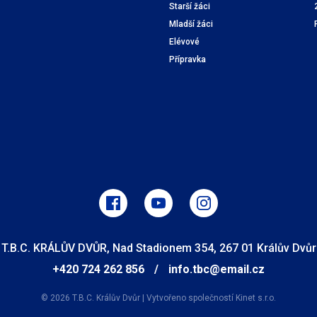
Starší žáci
Mladší žáci
Elévové
Přípravka
T.B.C. KRÁLŮV DVŮR, Nad Stadionem 354, 267 01 Králův Dvůr
+420 724 262 856
/
info.tbc@email.cz
© 2026 T.B.C. Králův Dvůr
|
Vytvořeno společností
Kinet s.r.o.