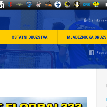
Členská sek
OSTATNÍ DRUŽSTVA
MLÁDEŽNICKÁ DRUŽS
Faceb