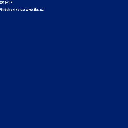
2016/17
Předchozí verze www.tbc.cz