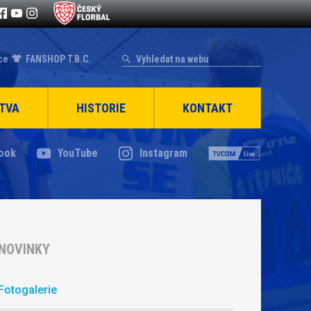
ce
FANSHOP T.B.C.
TVA
HISTORIE
KONTAKT
ook
YouTube
Instagram
NOVINKY
Fotogalerie