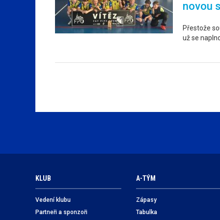
novou 
Přestože sou
už se napln
KLUB
A-TÝM
Vedení klubu
Zápasy
Partneři a sponzoři
Tabulka