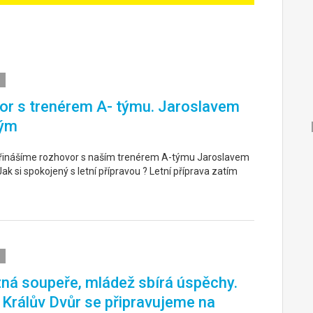
r s trenérem A- týmu. Jaroslavem
ým
řinášíme rozhovor s naším trenérem A-týmu Jaroslavem
k si spokojený s letní přípravou ? Letní příprava zatím
ná soupeře, mládež sbírá úspěchy.
. Králův Dvůr se připravujeme na