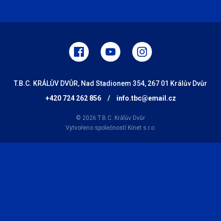
T.B.C. KRÁLŮV DVŮR, Nad Stadionem 354, 267 01 Králův Dvůr
+420 724 262 856
/
info.tbc@email.cz
© 2026 T.B.C. Králův Dvůr
Vytvořeno společností
Kinet s.r.o.