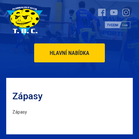
HLAVNÍ NABÍDKA
Zápasy
Zápasy