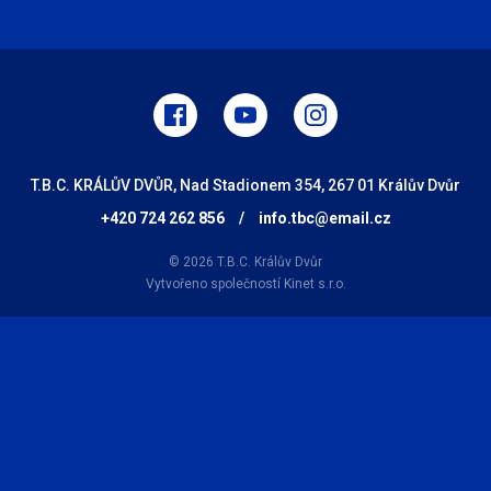
T.B.C. KRÁLŮV DVŮR, Nad Stadionem 354, 267 01 Králův Dvůr
+420 724 262 856
/
info.tbc@email.cz
© 2026 T.B.C. Králův Dvůr
Vytvořeno společností
Kinet s.r.o.