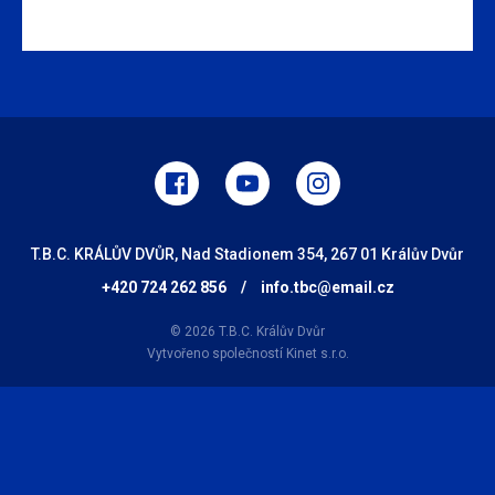
T.B.C. KRÁLŮV DVŮR, Nad Stadionem 354, 267 01 Králův Dvůr
+420 724 262 856
/
info.tbc@email.cz
© 2026 T.B.C. Králův Dvůr
Vytvořeno společností
Kinet s.r.o.