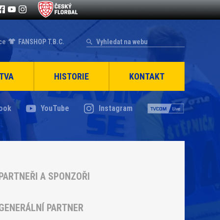
ce
FANSHOP T.B.C.
TVA
HISTORIE
KONTAKT
ook
YouTube
Instagram
PARTNEŘI A SPONZOŘI
GENERÁLNÍ PARTNER