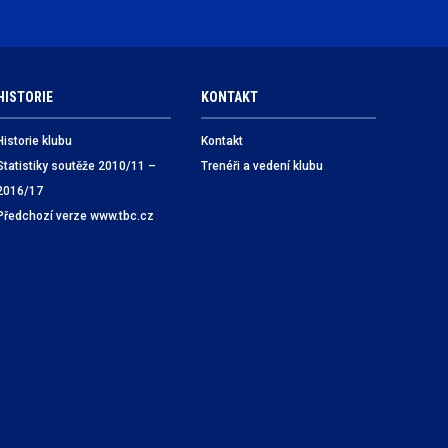
HISTORIE
KONTAKT
Historie klubu
Kontakt
Statistiky soutěže 2010/11 –
Trenéři a vedení klubu
2016/17
Předchozí verze www.tbc.cz