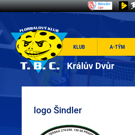
KLUB
A-TÝM
Králův Dvůr
logo Šindler