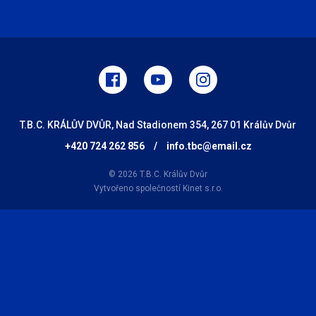
T.B.C. KRÁLŮV DVŮR, Nad Stadionem 354, 267 01 Králův Dvůr
+420 724 262 856
/
info.tbc@email.cz
© 2026 T.B.C. Králův Dvůr
Vytvořeno společností
Kinet s.r.o.