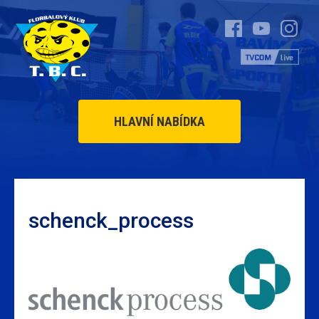
HLAVNÍ NABÍDKA
schenck_process