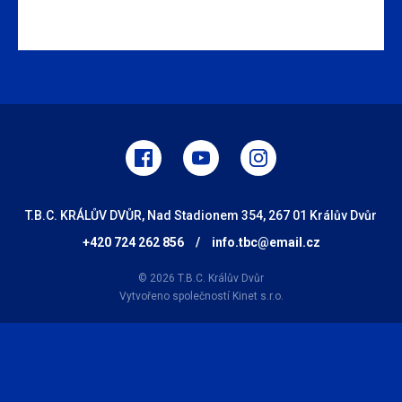
T.B.C. KRÁLŮV DVŮR, Nad Stadionem 354, 267 01 Králův Dvůr
+420 724 262 856
/
info.tbc@email.cz
© 2026 T.B.C. Králův Dvůr
Vytvořeno společností
Kinet s.r.o.