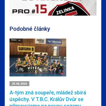
Podobné články
25.06.2026
A-tým zná soupeře, mládež sbírá
úspěchy. V T.B.C. Králův Dvůr se
připravujeme na novou sezonu.