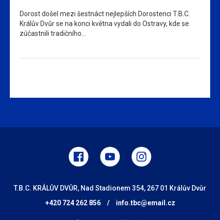
Dorost došel mezi šestnáct nejlepších Dorostenci T.B.C.
Králův Dvůr se na konci května vydali do Ostravy, kde se
zúčastnili tradičního…
T.B.C. KRÁLŮV DVŮR, Nad Stadionem 354, 267 01 Králův Dvůr
+420 724 262 856
/
info.tbc@email.cz