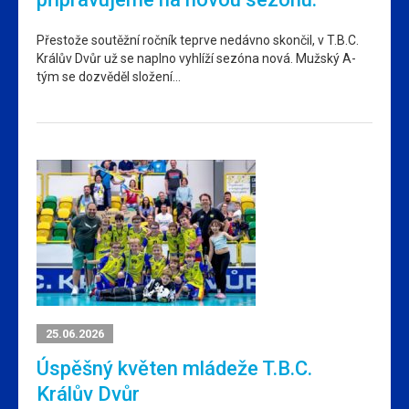
Přestože soutěžní ročník teprve nedávno skončil, v T.B.C.
Králův Dvůr už se naplno vyhlíží sezóna nová. Mužský A-
tým se dozvěděl složení…
25.06.2026
Úspěšný květen mládeže T.B.C.
Králův Dvůr