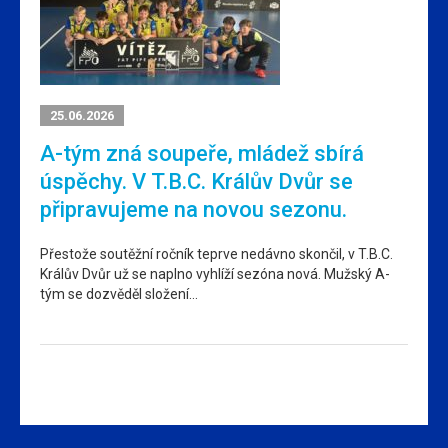
25.06.2026
A-tým zná soupeře, mládež sbírá
úspěchy. V T.B.C. Králův Dvůr se
připravujeme na novou sezonu.
Přestože soutěžní ročník teprve nedávno skončil, v T.B.C.
Králův Dvůr už se naplno vyhlíží sezóna nová. Mužský A-
tým se dozvěděl složení…