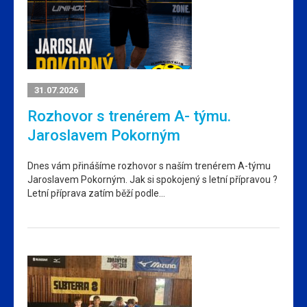
31.07.2026
Rozhovor s trenérem A- týmu.
Jaroslavem Pokorným
Dnes vám přinášíme rozhovor s naším trenérem A-týmu
Jaroslavem Pokorným. Jak si spokojený s letní přípravou ?
Letní příprava zatím běží podle…