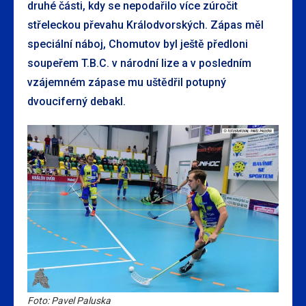
druhé části, kdy se nepodařilo více zúročit
střeleckou převahu Králodvorských. Zápas měl
speciální náboj, Chomutov byl ještě předloni
soupeřem T.B.C. v národní lize a v posledním
vzájemném zápase mu uštědřil potupný
dvouciferný debakl.
Foto: Pavel Paluska