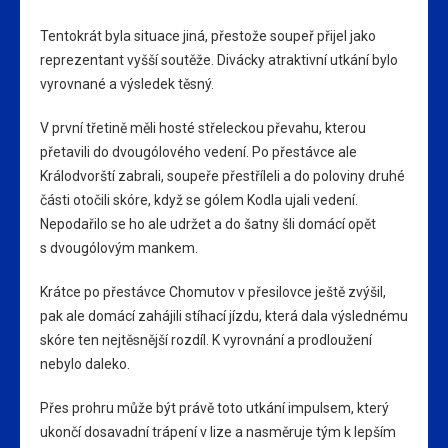
Tentokrát byla situace jiná, přestože soupeř přijel jako
reprezentant vyšší soutěže. Divácky atraktivní utkání bylo
vyrovnané a výsledek těsný.
V první třetině měli hosté střeleckou převahu, kterou
přetavili do dvougólového vedení. Po přestávce ale
Králodvorští zabrali, soupeře přestříleli a do poloviny druhé
části otočili skóre, když se gólem Kodla ujali vedení.
Nepodařilo se ho ale udržet a do šatny šli domácí opět
s dvougólovým mankem.
Krátce po přestávce Chomutov v přesilovce ještě zvýšil,
pak ale domácí zahájili stíhací jízdu, která dala výslednému
skóre ten nejtěsnější rozdíl. K vyrovnání a prodloužení
nebylo daleko.
Přes prohru může být právě toto utkání impulsem, který
ukončí dosavadní trápení v lize a nasměruje tým k lepším