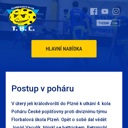
HLAVNÍ NABÍDKA
Postup v poháru
V úterý jeli králodvorští do Plzně k utkání 4. kola
Poháru České pojišťovny proti diviznímu týmu
Florbalová škola Plzeň. Opět o sobě dal vědět
Jonáš Vaculík, blýskl se hattrickem. Petrmichl