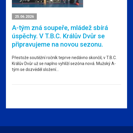
25.06.2026
A-tým zná soupeře, mládež sbírá
úspěchy. V T.B.C. Králův Dvůr se
připravujeme na novou sezonu.
Přestože soutěžní ročník teprve nedávno skončil, v T.B.C.
Králův Dvůr už se naplno vyhlíží sezóna nová. Mužský A-
tým se dozvěděl složení…