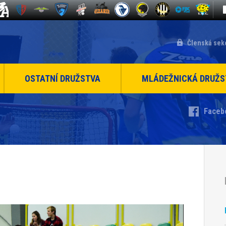
Členská sek
OSTATNÍ DRUŽSTVA
MLÁDEŽNICKÁ DRUŽS
Faceb