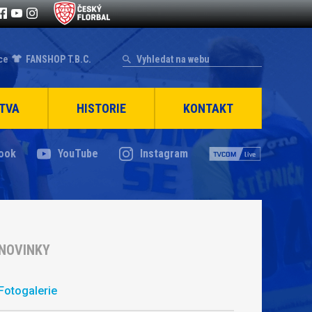
ce
FANSHOP T.B.C.
TVA
HISTORIE
KONTAKT
ook
YouTube
Instagram
NOVINKY
Fotogalerie