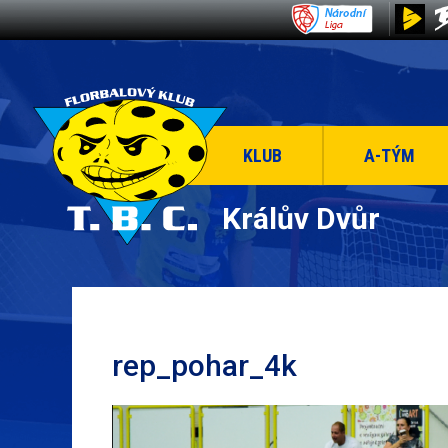
KLUB
A-TÝM
Králův Dvůr
rep_pohar_4k