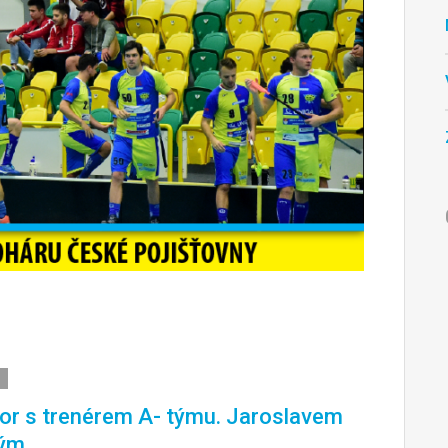
r s trenérem A- týmu. Jaroslavem
ým