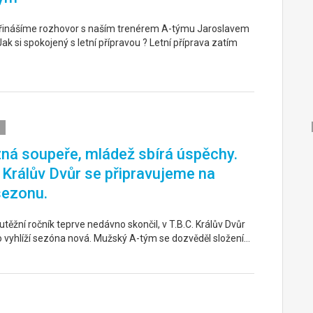
řinášíme rozhovor s naším trenérem A-týmu Jaroslavem
k si spokojený s letní přípravou ? Letní příprava zatím
ná soupeře, mládež sbírá úspěchy.
. Králův Dvůr se připravujeme na
sezonu.
těžní ročník teprve nedávno skončil, v T.B.C. Králův Dvůr
o vyhlíží sezóna nová. Mužský A-tým se dozvěděl složení…