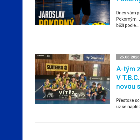
Dnes vám p
Pokorným. Ja
běží podle…
25.06.2026
A-tým z
V T.B.C
novou 
Přestože sou
už se napln