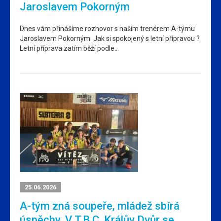
Jaroslavem Pokorným
Dnes vám přinášíme rozhovor s naším trenérem A-týmu
Jaroslavem Pokorným. Jak si spokojený s letní přípravou ?
Letní příprava zatím běží podle…
25.06.2026
A-tým zná soupeře, mládež sbírá
úspěchy. V T.B.C. Králův Dvůr se