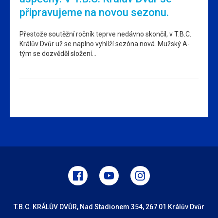
připravujeme na novou sezonu.
Přestože soutěžní ročník teprve nedávno skončil, v T.B.C.
Králův Dvůr už se naplno vyhlíží sezóna nová. Mužský A-
tým se dozvěděl složení…
T.B.C. KRÁLŮV DVŮR, Nad Stadionem 354, 267 01 Králův Dvůr