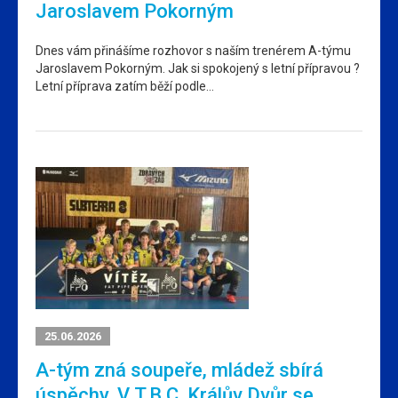
Jaroslavem Pokorným
Dnes vám přinášíme rozhovor s naším trenérem A-týmu
Jaroslavem Pokorným. Jak si spokojený s letní přípravou ?
Letní příprava zatím běží podle…
25.06.2026
A-tým zná soupeře, mládež sbírá
úspěchy. V T.B.C. Králův Dvůr se