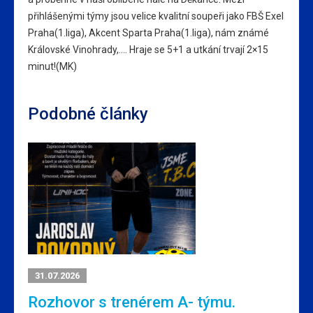
přihlášenými týmy jsou velice kvalitní soupeři jako FBŠ Exel
Praha(1.liga), Akcent Sparta Praha(1.liga), nám známé
Královské Vinohrady,…. Hraje se 5+1 a utkání trvají 2×15
minut!(MK)
Podobné články
31.07.2026
Rozhovor s trenérem A- týmu.