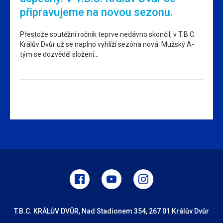
připravujeme na novou sezonu.
Přestože soutěžní ročník teprve nedávno skončil, v T.B.C.
Králův Dvůr už se naplno vyhlíží sezóna nová. Mužský A-
tým se dozvěděl složení…
T.B.C. KRÁLŮV DVŮR, Nad Stadionem 354, 267 01 Králův Dvůr