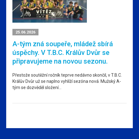
25.06.2026
A-tým zná soupeře, mládež sbírá
úspěchy. V T.B.C. Králův Dvůr se
připravujeme na novou sezonu.
Přestože soutěžní ročník teprve nedávno skončil, v T.B.C.
Králův Dvůr už se naplno vyhlíží sezóna nová. Mužský A-
tým se dozvěděl složení…