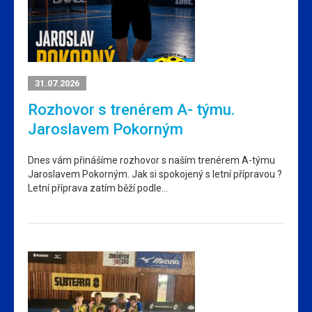
31.07.2026
Rozhovor s trenérem A- týmu.
Jaroslavem Pokorným
Dnes vám přinášíme rozhovor s naším trenérem A-týmu
Jaroslavem Pokorným. Jak si spokojený s letní přípravou ?
Letní příprava zatím běží podle…