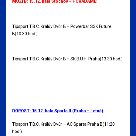
MUŽI B: 15.12. hala Stochov – POŘÁDÁME:
Tipsport T.B.C. Králův Dvůr B – Powerbar SSK Future
B(10:30 hod.)
Tipsport T.B.C. Králův Dvůr B – SK B.U.H. Praha(13:30 hod.)
DOROST: 15.12. hala Sparta II.(Praha – Letná):
Tipsport T.B.C. Králův Dvůr – AC Sparta Praha B(11:20
hod.)