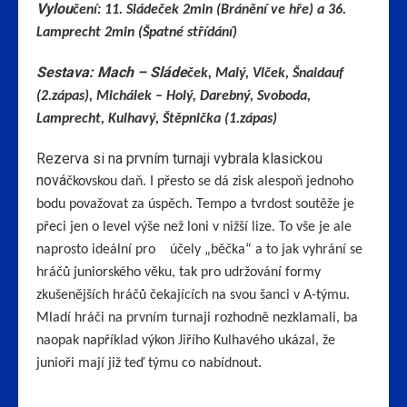
Vylou
čení: 11. Sládeček 2min (Bránění ve hře) a 36.
Lamprecht 2min (Špatné střídání)
Sestava: Mach – Sláde
ček, Malý, Vlček, Šnaidauf
(2.zápas), Michálek – Holý, Darebný, Svoboda,
Lamprecht, Kulhavý, Štěpnička (1.zápas)
Rezerva si na prvním turnaji vybrala klasickou
nová
čkovskou daň. I přesto se dá zisk alespoň jednoho
bodu považovat za úspěch. Tempo a tvrdost soutěže je
přeci jen o level výše než loni v nižší lize. To vše je ale
naprosto ideální pro účely „běčka“ a to jak vyhrání se
hráčů juniorského věku, tak pro udržování formy
zkušenějších hráčů čekajících na svou šanci v A-týmu.
Mladí hráči na prvním turnaji rozhodně nezklamali, ba
naopak například výkon Jiřího Kulhavého ukázal, že
junioři mají již teď týmu co nabídnout.