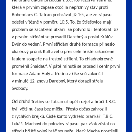
řisoudil T.B.C. los rezervu Tatranu,
která v prvním zápase otočila nepříznivý stav proti
Bohemians C. Tatran prohrával již 1:5, ale ze zápasu
odešel vítězně v poměru 10:5. To, že Střešovice mají
problém se začátkem utkání, se potvrdilo i tentokrát. Již
v prvním střídání se prosadil Darebný a poslal Králův
Dvůr do vedení. První střídání druhé formace přineslo
ukázkový průnik Kulhavého přes celé hřiště zakončené
faulem soupeře na trestné střílení. To chladnokrevně
proměnil Šnaidauf. V páté minutě se prosadil centr první
formace Adam Holý a třetinu z říše snů zakončil
v minutě 12. znovu Darebný, který dorazil střelu
Svobody.
Od druhé t
řetiny se Tatran už opět rozjel a hráči T.B.C.
byli většinu času bez míčku. Přesto občas zahrozili
z rychlých brejků. Čisté konto vydrželo brankáři T.B.C.
Lukáši Machovi do poloviny zápasu, pak však zůstal na
středu hřiště volný hráč soupeře, který Macha prostřelil.