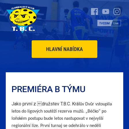
HLAVNÍ NABÍDKA
PREMIÉRA B TÝMU
Jako první z družstev T.B.C. Král
ův Dvůr vstoupila
letos do ligových soutěží rezerva mužů. „Béčko“ po
loňském postupu bude letos nastupovat v nejvyšší
regionální lize. První turnaj se odehrálo v neděli