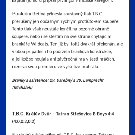
kapitán juniorů připsal první gól v mužské kategorii.
Poslední t
řetina přinesla soustavný tlak T.B.C.
přerušený jen občasným rychlým protiútokem soupeře.
Tento tlak však neustále končil na pozorné obraně
soupeře, nebo i se štěstím na své straně chytajícím
brankáře Wildcats. Ten již byl totiž dvakrát překonán, ale
v obou případech ho podržela branková konstrukce,
a jelikož se neujala ani závěrečná hra v šesti hráčích,
rezerva svou premiéru ve vyšší lize prohrála.
Branky a asistence: 29. Darebný a 30. Lamprecht
(Michálek)
T.B.C. Král
ův Dvůr – Tatran Střešovice B-Boys 4:4
(4:0,0:2,0:2)
Na druhé utkání p