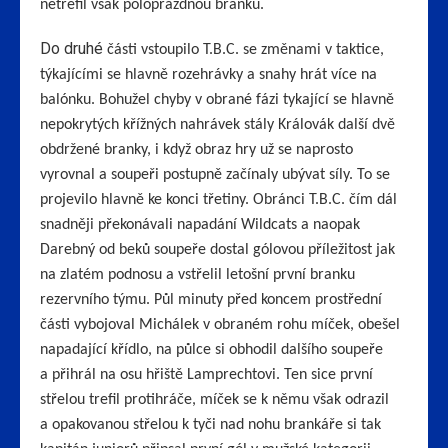
netrefil však poloprázdnou branku.
Do druhé
části vstoupilo T.B.C. se změnami v taktice,
týkajícími se hlavně rozehrávky a snahy hrát více na
balónku. Bohužel chyby v obrané fázi tykající se hlavně
nepokrytých křížných nahrávek stály Královák další dvě
obdržené branky, i když obraz hry už se naprosto
vyrovnal a soupeři postupně začínaly ubývat síly. To se
projevilo hlavně ke konci třetiny. Obránci T.B.C. čím dál
snadněji překonávali napadání Wildcats a naopak
Darebný od beků soupeře dostal gólovou příležitost jak
na zlatém podnosu a vstřelil letošní první branku
rezervního týmu. Půl minuty před koncem prostřední
části vybojoval Michálek v obraném rohu míček, obešel
napadající křídlo, na půlce si obhodil dalšího soupeře
a přihrál na osu hřiště Lamprechtovi. Ten sice první
střelou trefil protihráče, míček se k němu však odrazil
a opakovanou střelou k tyči nad nohu brankáře si tak