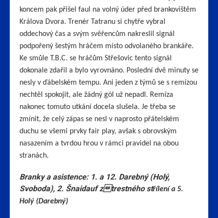
koncem pak přišel faul na volný úder před brankovištěm
Králova Dvora. Trenér Tatranu si chytře vybral
oddechový čas a svým svěřencům nakreslil signál
podpořený šestým hráčem místo odvolaného brankáře.
Ke smůle T.B.C. se hráčům Střešovic tento signál
dokonale zdařil a bylo vyrovnáno. Poslední dvě minuty se
nesly v ďábelském tempu. Ani jeden z týmů se s remízou
nechtěl spokojit, ale žádný gól už nepadl. Remíza
nakonec tomuto utkání docela slušela. Je třeba se
zmínit, že celý zápas se nesl v naprosto přátelském
duchu se všemi prvky fair play, avšak s obrovským
nasazením a tvrdou hrou v rámci pravidel na obou
stranách.
Branky a asistence: 1. a 12. Darebný (Holý,
Svoboda), 2. Šnaidauf ztrestného st
řílení a 5.
Holý (Darebný)