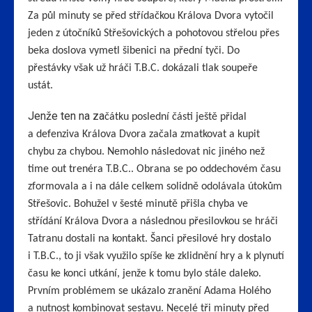
Za půl minuty se před střídačkou Králova Dvora vytočil
jeden z útočníků Střešovických a pohotovou střelou přes
beka doslova vymetl šibenici na přední tyči. Do
přestávky však už hráči T.B.C. dokázali tlak soupeře
ustát.
Jenže ten na za
čátku poslední části ještě přidal
a defenziva Králova Dvora začala zmatkovat a kupit
chybu za chybou. Nemohlo následovat nic jiného než
time out trenéra T.B.C.. Obrana se po oddechovém času
zformovala a i na dále celkem solidně odolávala útokům
Střešovic. Bohužel v šesté minutě přišla chyba ve
střídání Králova Dvora a následnou přesilovkou se hráči
Tatranu dostali na kontakt. Šanci přesilové hry dostalo
i T.B.C., to ji však využilo spíše ke zklidnění hry a k plynutí
času ke konci utkání, jenže k tomu bylo stále daleko.
Prvním problémem se ukázalo zranění Adama Holého
a nutnost kombinovat sestavu. Necelé tři minuty před