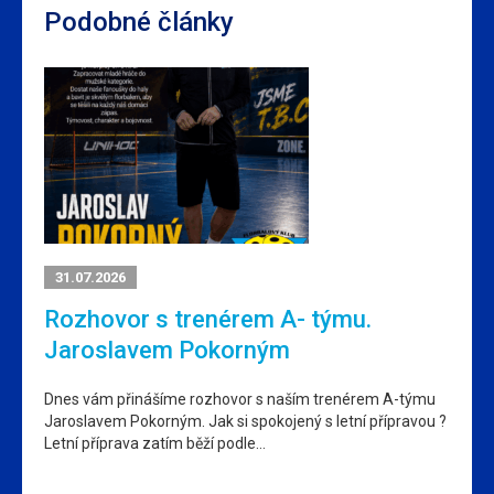
Podobné články
31.07.2026
Rozhovor s trenérem A- týmu.
Jaroslavem Pokorným
Dnes vám přinášíme rozhovor s naším trenérem A-týmu
Jaroslavem Pokorným. Jak si spokojený s letní přípravou ?
Letní příprava zatím běží podle…