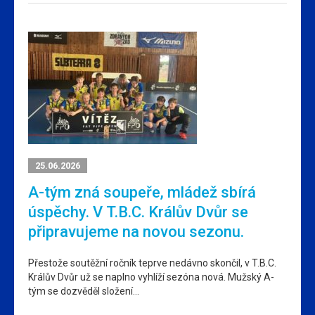
25.06.2026
A-tým zná soupeře, mládež sbírá
úspěchy. V T.B.C. Králův Dvůr se
připravujeme na novou sezonu.
Přestože soutěžní ročník teprve nedávno skončil, v T.B.C.
Králův Dvůr už se naplno vyhlíží sezóna nová. Mužský A-
tým se dozvěděl složení…