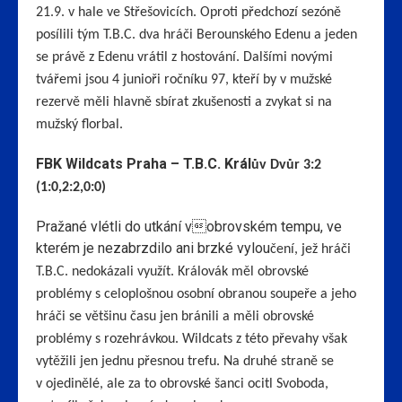
21.9. v hale ve Střešovicích. Oproti předchozí sezóně
posílili tým T.B.C. dva hráči Berounského Edenu a jeden
se právě z Edenu vrátil z hostování. Dalšími novými
tvářemi jsou 4 junioři ročníku 97, kteří by v mužské
rezervě měli hlavně sbírat zkušenosti a zvykat si na
mužský florbal.
FBK Wildcats Praha – T.B.C. Král
ův Dvůr 3:2
(1:0,2:2,0:0)
Pražané vlétli do utkání vobrovském tempu, ve
kterém je nezabrzdilo ani brzké vylou
čení, jež hráči
T.B.C. nedokázali využít. Královák měl obrovské
problémy s celoplošnou osobní obranou soupeře a jeho
hráči se většinu času jen bránili a měli obrovské
problémy s rozehrávkou. Wildcats z této převahy však
vytěžili jen jednu přesnou trefu. Na druhé straně se
v ojedinělé, ale za to obrovské šanci ocitl Svoboda,