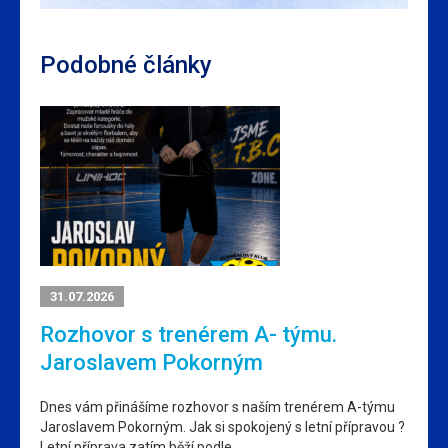
Podobné články
31.07.2026
Rozhovor s trenérem A- týmu.
Jaroslavem Pokorným
Dnes vám přinášíme rozhovor s naším trenérem A-týmu
Jaroslavem Pokorným. Jak si spokojený s letní přípravou ?
Letní příprava zatím běží podle…