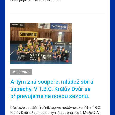
25.06.2026
A-tým zná soupeře, mládež sbírá
úspěchy. V T.B.C. Králův Dvůr se
připravujeme na novou sezonu.
Přestože soutěžní ročník teprve nedávno skončil, v T.B.C.
Králův Dvůr už se naplno vyhlíží sezóna nová. Mužský A-