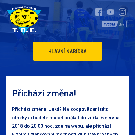
HLAVNÍ NABÍDKA
Přichází změna!
Přichází změna. Jaká? Na zodpovězení této
otázky si budete muset počkat do zítřka 6.června
2018 do 20:00 hod. zde na webu, ale přichází
v zájmu zlepšování možností klubu ve prospěch