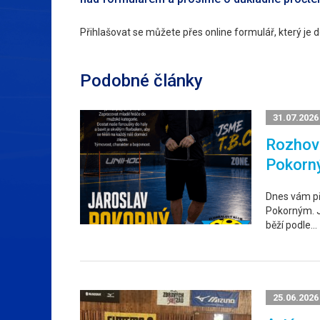
Přihlašovat se můžete přes online formulář, který je
Podobné články
31.07.2026
Rozhovo
Pokorn
Dnes vám p
Pokorným. Ja
běží podle…
25.06.2026