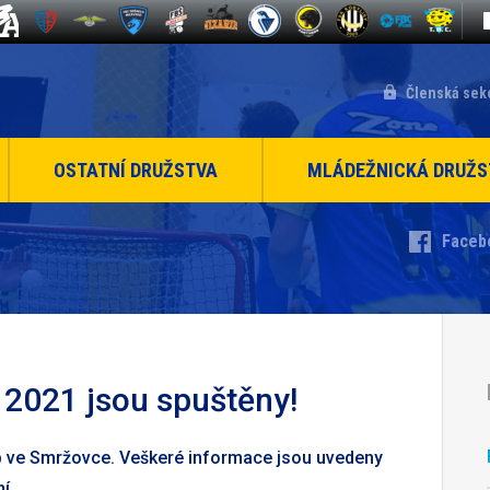
Členská sek
OSTATNÍ DRUŽSTVA
MLÁDEŽNICKÁ DRUŽS
Faceb
 2021 jsou spuštěny!
mp ve Smržovce. Veškeré informace jsou uvedeny
í.