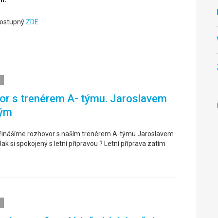
 dostupný
ZDE
.
r s trenérem A- týmu. Jaroslavem
ým
řinášíme rozhovor s naším trenérem A-týmu Jaroslavem
k si spokojený s letní přípravou ? Letní příprava zatím