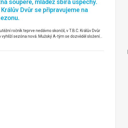
ná soupeře, mládež sbírá úspěchy.
. Králův Dvůr se připravujeme na
sezonu.
těžní ročník teprve nedávno skončil, v T.B.C. Králův Dvůr
o vyhlíží sezóna nová. Mužský A-tým se dozvěděl složení…