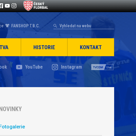
ce
FANSHOP T.B.C.
TVA
HISTORIE
KONTAKT
ook
YouTube
Instagram
NOVINKY
Fotogalerie