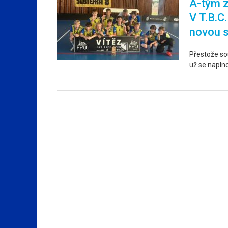
A-tým z
V T.B.C
novou 
Přestože sou
už se napln