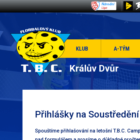
KLUB
A-TÝM
Králův Dvůr
Přihlášky na Soustředění
Spouštíme přihlašování na letošní T.B.C. Ca
nad formulářem a prosíme o důkladné pročten