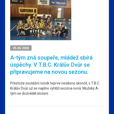
25.06.2026
A-tým zná soupeře, mládež sbírá
úspěchy. V T.B.C. Králův Dvůr se
připravujeme na novou sezonu.
Přestože soutěžní ročník teprve nedávno skončil, v T.B.C.
Králův Dvůr už se naplno vyhlíží sezóna nová. Mužský A-
tým se dozvěděl složení…