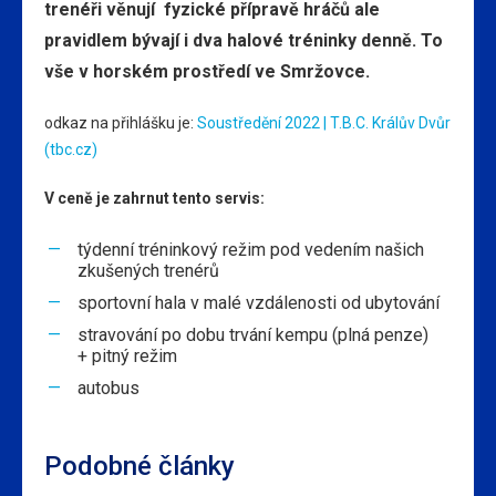
trenéři věnují fyzické přípravě hráčů ale
pravidlem bývají i dva halové tréninky denně. To
vše v horském prostředí ve Smržovce.
odkaz na přihlášku je:
Soustředění 2022 | T.B.C. Králův Dvůr
(tbc.cz)
V ceně je zahrnut tento servis:
týdenní tréninkový režim pod vedením našich
zkušených trenérů
sportovní hala v malé vzdálenosti od ubytování
stravování po dobu trvání kempu (plná penze)
+ pitný režim
autobus
Podobné články