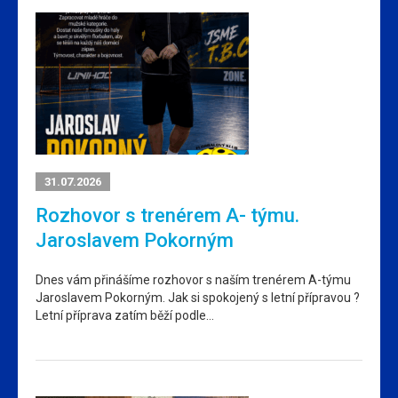
31.07.2026
Rozhovor s trenérem A- týmu.
Jaroslavem Pokorným
Dnes vám přinášíme rozhovor s naším trenérem A-týmu
Jaroslavem Pokorným. Jak si spokojený s letní přípravou ?
Letní příprava zatím běží podle…