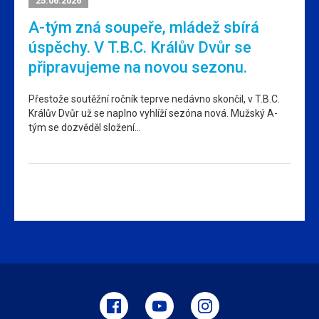
25.06.2026
A-tým zná soupeře, mládež sbírá
úspěchy. V T.B.C. Králův Dvůr se
připravujeme na novou sezonu.
Přestože soutěžní ročník teprve nedávno skončil, v T.B.C.
Králův Dvůr už se naplno vyhlíží sezóna nová. Mužský A-
tým se dozvěděl složení…