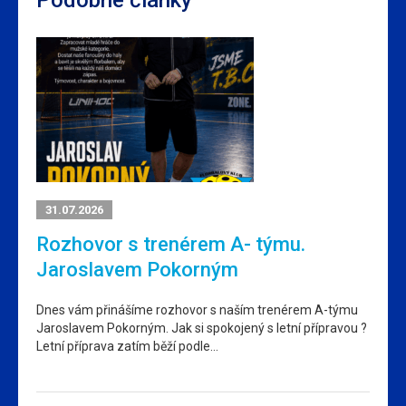
31.07.2026
Rozhovor s trenérem A- týmu.
Jaroslavem Pokorným
Dnes vám přinášíme rozhovor s naším trenérem A-týmu
Jaroslavem Pokorným. Jak si spokojený s letní přípravou ?
Letní příprava zatím běží podle…