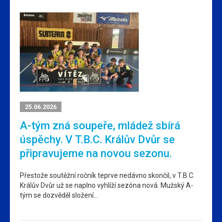
25.06.2026
A-tým zná soupeře, mládež sbírá
úspěchy. V T.B.C. Králův Dvůr se
připravujeme na novou sezonu.
Přestože soutěžní ročník teprve nedávno skončil, v T.B.C.
Králův Dvůr už se naplno vyhlíží sezóna nová. Mužský A-
tým se dozvěděl složení…