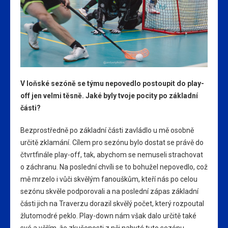
V loňské sezóně se týmu nepovedlo postoupit do play-
off jen velmi těsně. Jaké byly tvoje pocity po základní
části?
Bezprostředně po základní části zavládlo u mě osobně
určitě zklamání. Cílem pro sezónu bylo dostat se právě do
čtvrtfinále play-off, tak, abychom se nemuseli strachovat
o záchranu. Na poslední chvíli se to bohužel nepovedlo, což
mě mrzelo i vůči skvělým fanouškům, kteří nás po celou
sezónu skvěle podporovali a na poslední zápas základní
části jich na Traverzu dorazil skvělý počet, který rozpoutal
žlutomodré peklo. Play-down nám však dalo určitě také