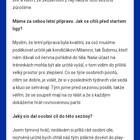
své a věřím, že zkušenosti z něj nabyté tuto sezónu
zúročíme.
Máme za sebou letní přípravu. Jak se cítíš před startem
ligy?
Myslím, že letní příprava byla kvalitní, za což musíme
poděkovat určitě jak kondičákovi Milanovi, tak Šubimu, kteří
nám dávali od června pořádně do těla. Naše účast na
tréninkách mohla být ale určitě vyšší, v tom vidím do příště
velký prostor pro zlepšení. Co se týče osobních pocitů,
cítím se dobře, je vidět, že si v posledních týdnech vše sedá
a kluci se sehrávají. Tým jsme před sezonou posílili, takže
věřím, že se soupeři mají na co těšit a že s každým
dokážeme hrát rovnocennou partii.
Jaký sis dal osobní cíl do této sezóny?
Jsem týmový hráč, nedávám si příliš rád osobní cíle,
nicméně určitě bych chtěl náš tým zdárně dovést do play-