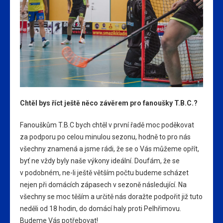
Chtěl bys říct ještě něco závěrem pro fanoušky T.B.C.?
Fanouškům T.B.C bych chtěl v první řadě moc poděkovat
za podporu po celou minulou sezonu, hodně to pro nás
všechny znamená a jsme rádi, že se o Vás můžeme opřít,
byť ne vždy byly naše výkony ideální. Doufám, že se
v podobném, ne-li ještě větším počtu budeme scházet
nejen při domácích zápasech v sezoně následující. Na
všechny se moc těším a určitě nás doražte podpořit již tuto
neděli od 18 hodin, do domácí haly proti Pelhřimovu.
Budeme Vás potřebovat!