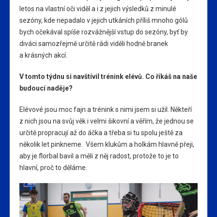
letos na vlastní oči viděl a i z jejich výsledků z minulé
sezóny, kde nepadalo v jejich utkáních příliš mnoho gólů
bych očekával spíše rozvážnější vstup do sezóny, byť by
diváci samozřejmě určitě rádi viděli hodně branek
a krásných akcí.
V tomto týdnu si navštívil trénink elévů. Co říkáš na naše
budoucí naděje?
Elévové jsou moc fajn a trénink s nimi jsem si užil. Někteří
z nich jsou na svůj věk i velmi šikovní a věřím, že jednou se
určitě propracují až do áčka a třeba si tu spolu ještě za
několik let pinkneme. Všem klukům a holkám hlavně přeji,
aby je florbal bavil a měli z něj radost, protože to je to
hlavní, proč to děláme.