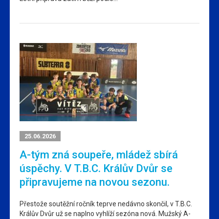
25.06.2026
A-tým zná soupeře, mládež sbírá
úspěchy. V T.B.C. Králův Dvůr se
připravujeme na novou sezonu.
Přestože soutěžní ročník teprve nedávno skončil, v T.B.C.
Králův Dvůr už se naplno vyhlíží sezóna nová. Mužský A-