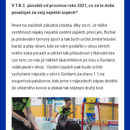
V T.B.C. působíš od prosince roku 2021, co za tu dobu
považuješ za svůj největší úspěch?
Hned na začátek záludná otázka, díky za ní. Je těžké
vystihnout nějaký největší osobní úspěch, přeci jen, florbal
je především týmový sport a tak bych určitě zmínil letošní
baráž a play-down, kde se nám podařilo v obou sériích
svého soka porazit a udržet tak příslušnost v Národní lize
i po tom, co nás již někteří škarohlídové po losu s Gorilami
viděli jasně v divizi. Osobní úspěch pak bude určitě
vychytané nájezdy v sérii s Gorilami za stavu 1:1,na
soupeřově palubovce, kde jsme v nájezdech zápas dotáhli
do vítězného konce a získali tak stěžejní druhý bod.