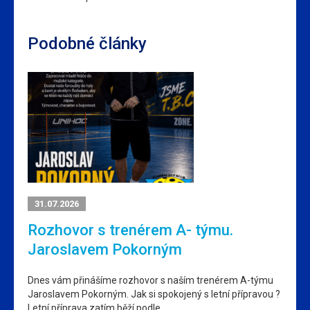
Podobné články
31.07.2026
Rozhovor s trenérem A- týmu.
Jaroslavem Pokorným
Dnes vám přinášíme rozhovor s naším trenérem A-týmu
Jaroslavem Pokorným. Jak si spokojený s letní přípravou ?
Letní příprava zatím běží podle…