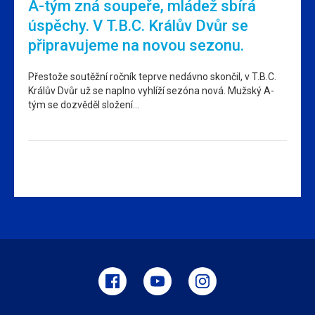
A-tým zná soupeře, mládež sbírá
úspěchy. V T.B.C. Králův Dvůr se
připravujeme na novou sezonu.
Přestože soutěžní ročník teprve nedávno skončil, v T.B.C.
Králův Dvůr už se naplno vyhlíží sezóna nová. Mužský A-
tým se dozvěděl složení…