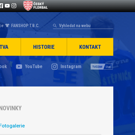
ce
FANSHOP T.B.C.
TVA
HISTORIE
KONTAKT
ook
YouTube
Instagram
NOVINKY
Fotogalerie