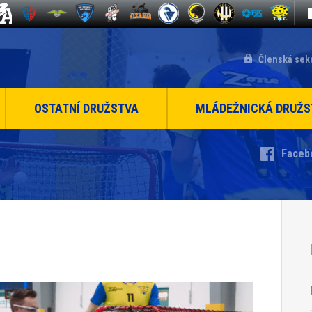
Členská sek
OSTATNÍ DRUŽSTVA
MLÁDEŽNICKÁ DRUŽS
Faceb