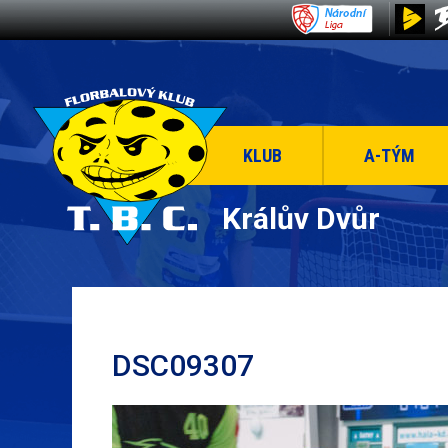
KLUB
A-TÝM
Králův Dvůr
DSC09307