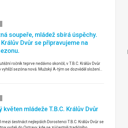
ná soupeře, mládež sbírá úspěchy.
. Králův Dvůr se připravujeme na
sezonu.
těžní ročník teprve nedávno skončil, v T.B.C. Králův Dvůr
o vyhlíží sezóna nová. Mužský A-tým se dozvěděl složení…
 květen mládeže T.B.C. Králův Dvůr
 mezi šestnáct nejlepších Dorostenci T.B.C. Králův Dvůr se
tna vydali do Ostravy, kde se zúčastnili tradičního…