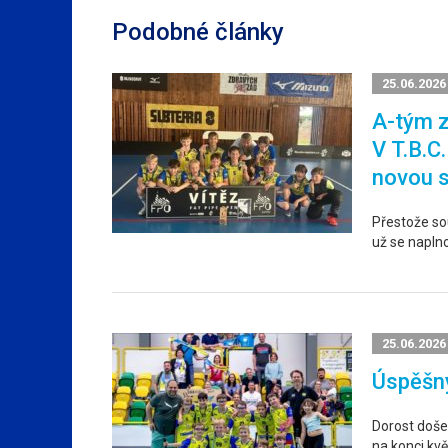
Podobné články
25.06.2026
A-tým z
V T.B.C
novou 
Přestože sou
už se napln
25.06.2026
Úspěšný
Dorost došel
na konci kvě