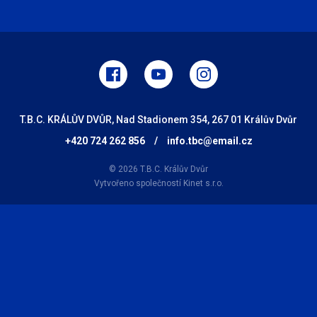
T.B.C. KRÁLŮV DVŮR, Nad Stadionem 354, 267 01 Králův Dvůr
+420 724 262 856
/
info.tbc@email.cz
© 2026 T.B.C. Králův Dvůr
Vytvořeno společností
Kinet s.r.o.