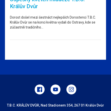
Králův Dvůr
Dorost došel mezi šestnáct nejlepších Dorostenci T.B.C.
Králův Dvůr se na konci května vydali do Ostravy, kde se
zúčastnili tradičního…
T.B.C. KRÁLŮV DVŮR, Nad Stadionem 354, 267 01 Králův Dvůr