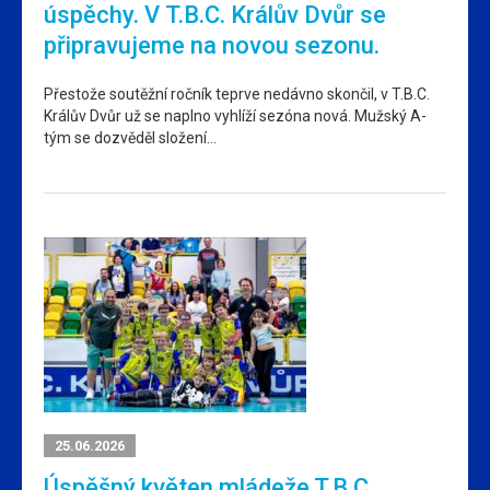
úspěchy. V T.B.C. Králův Dvůr se
připravujeme na novou sezonu.
Přestože soutěžní ročník teprve nedávno skončil, v T.B.C.
Králův Dvůr už se naplno vyhlíží sezóna nová. Mužský A-
tým se dozvěděl složení…
25.06.2026
Úspěšný květen mládeže T.B.C.