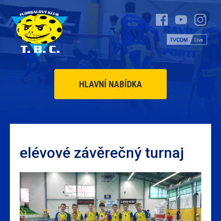
HLAVNÍ NABÍDKA
elévové závěrečný turnaj