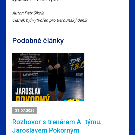
Autor: Petr Šikola
Článek byl vytvořen pro Berounský deník
Podobné články
31.07.2026
Rozhovor s trenérem A- týmu.
Jaroslavem Pokorným