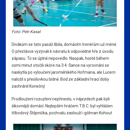
Foto: Petr Kasal
Divákům se tato pasáž líbila, domácím trenérům už méně.
O přestávce vyzývali k návratu k odpovědné hře z úvodu
zápasu. To se úplně nepovedlo. Naopak, hosté během
osmi minut otočili skóre na 3:4. Šance na vyrovnání se
naskytla po vyloučení jaroměřského Hofmana, ale Lucern
naložil s přesilovkou bídně. Bod ze základní hrací doby
zachránil Konečný.
Prodloužení rozuzlení nepřineslo, v nájezdech pak byli
šikovnější domácí. Nejlepším hráčem T.B.C. byl vyhlášen
tříbodový Štěpnička, pochvalu zaslouží i gólman Kohout.