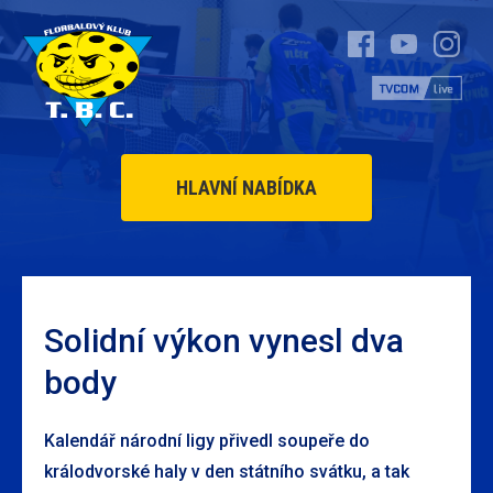
HLAVNÍ NABÍDKA
Solidní výkon vynesl dva
body
Kalendář národní ligy přivedl soupeře do
králodvorské haly v den státního svátku, a tak