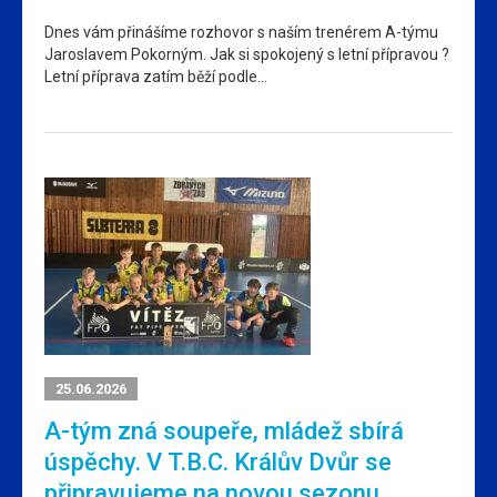
Dnes vám přinášíme rozhovor s naším trenérem A-týmu
Jaroslavem Pokorným. Jak si spokojený s letní přípravou ?
Letní příprava zatím běží podle…
25.06.2026
A-tým zná soupeře, mládež sbírá
úspěchy. V T.B.C. Králův Dvůr se
připravujeme na novou sezonu.