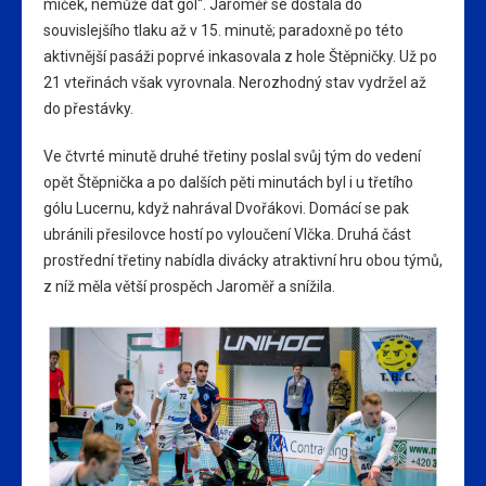
míček, nemůže dát gól“. Jaroměř se dostala do
souvislejšího tlaku až v 15. minutě; paradoxně po této
aktivnější pasáži poprvé inkasovala z hole Štěpničky. Už po
21 vteřinách však vyrovnala. Nerozhodný stav vydržel až
do přestávky.
Ve čtvrté minutě druhé třetiny poslal svůj tým do vedení
opět Štěpnička a po dalších pěti minutách byl i u třetího
gólu Lucernu, když nahrával Dvořákovi. Domácí se pak
ubránili přesilovce hostí po vyloučení Vlčka. Druhá část
prostřední třetiny nabídla divácky atraktivní hru obou týmů,
z níž měla větší prospěch Jaroměř a snížila.