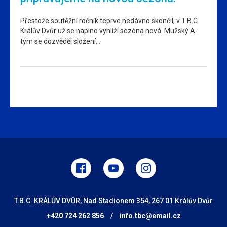
Přestože soutěžní ročník teprve nedávno skončil, v T.B.C.
Králův Dvůr už se naplno vyhlíží sezóna nová. Mužský A-
tým se dozvěděl složení…
T.B.C. KRÁLŮV DVŮR, Nad Stadionem 354, 267 01 Králův Dvůr
+420 724 262 856
/
info.tbc@email.cz