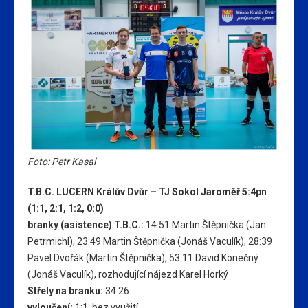
Foto: Petr Kasal
T.B.C. LUCERN Králův Dvůr – TJ Sokol Jaroměř 5:4pn
(1:1, 2:1, 1:2, 0:0)
branky (asistence) T.B.C.:
14:51 Martin Štěpnička (Jan
Petrmichl), 23:49 Martin Štěpnička (Jonáš Vaculík), 28:39
Pavel Dvořák (Martin Štěpnička), 53:11 David Konečný
(Jonáš Vaculík), rozhodující nájezd Karel Horký
Střely na branku:
34:26
vyloučení:
1:1; bez využití