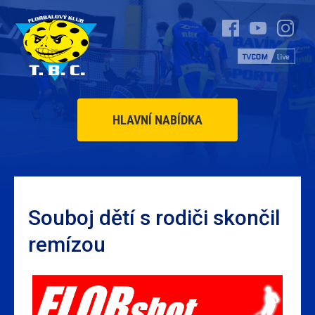
HLAVNÍ NABÍDKA
Souboj dětí s rodiči skončil
remízou