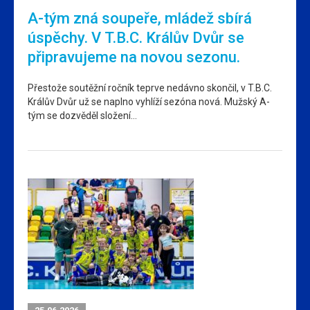
A-tým zná soupeře, mládež sbírá
úspěchy. V T.B.C. Králův Dvůr se
připravujeme na novou sezonu.
Přestože soutěžní ročník teprve nedávno skončil, v T.B.C.
Králův Dvůr už se naplno vyhlíží sezóna nová. Mužský A-
tým se dozvěděl složení…