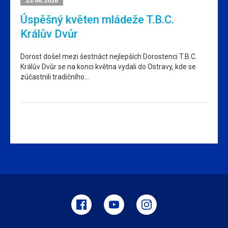
25.06.2026
Úspěšný květen mládeže T.B.C.
Králův Dvůr
Dorost došel mezi šestnáct nejlepších Dorostenci T.B.C.
Králův Dvůr se na konci května vydali do Ostravy, kde se
zúčastnili tradičního…