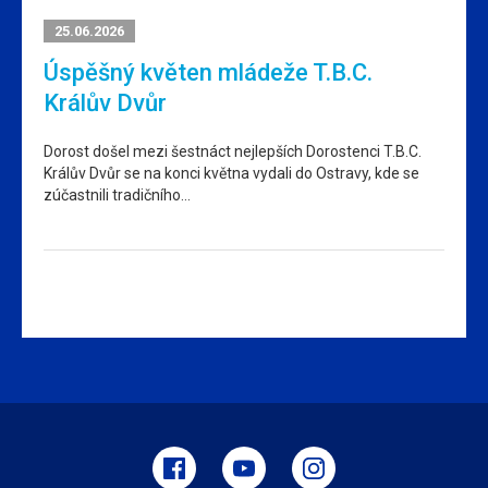
25.06.2026
Úspěšný květen mládeže T.B.C.
Králův Dvůr
Dorost došel mezi šestnáct nejlepších Dorostenci T.B.C.
Králův Dvůr se na konci května vydali do Ostravy, kde se
zúčastnili tradičního…