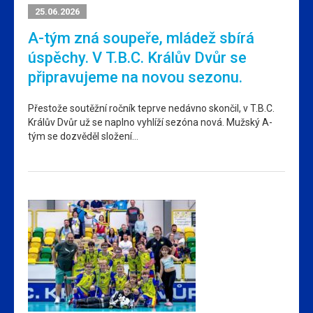
25.06.2026
A-tým zná soupeře, mládež sbírá
úspěchy. V T.B.C. Králův Dvůr se
připravujeme na novou sezonu.
Přestože soutěžní ročník teprve nedávno skončil, v T.B.C.
Králův Dvůr už se naplno vyhlíží sezóna nová. Mužský A-
tým se dozvěděl složení…