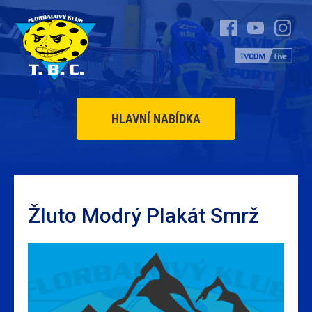
HLAVNÍ NABÍDKA
Žluto Modrý Plakát Smrž