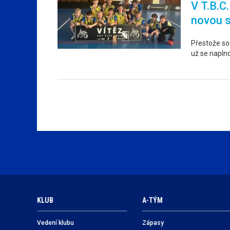
V T.B.C
novou 
Přestože sou
už se napln
KLUB
A-TÝM
Vedení klubu
Zápasy