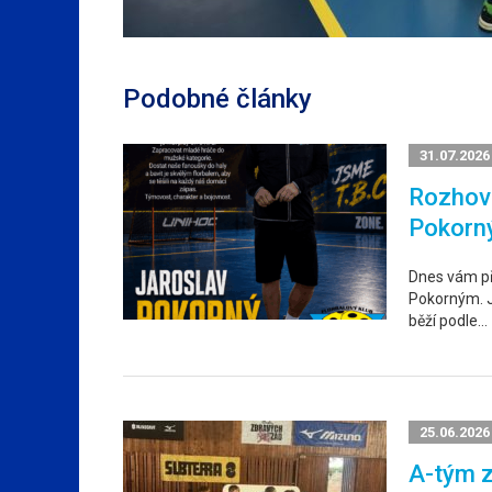
Podobné články
31.07.2026
Rozhovo
Pokorn
Dnes vám p
Pokorným. Ja
běží podle…
25.06.2026
A-tým z