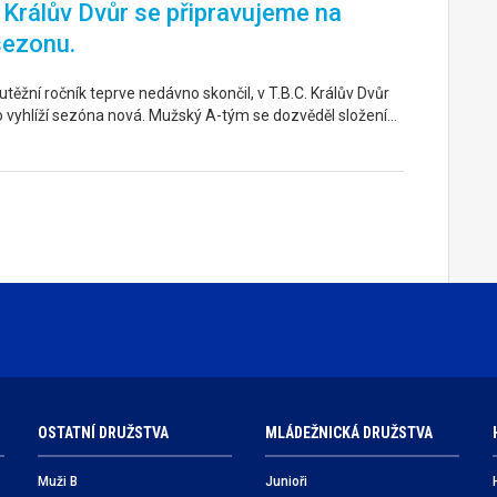
. Králův Dvůr se připravujeme na
sezonu.
těžní ročník teprve nedávno skončil, v T.B.C. Králův Dvůr
o vyhlíží sezóna nová. Mužský A-tým se dozvěděl složení…
OSTATNÍ DRUŽSTVA
MLÁDEŽNICKÁ DRUŽSTVA
Muži B
Junioři