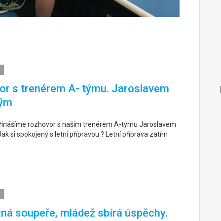
r s trenérem A- týmu. Jaroslavem
ým
řinášíme rozhovor s naším trenérem A-týmu Jaroslavem
k si spokojený s letní přípravou ? Letní příprava zatím
ná soupeře, mládež sbírá úspěchy.