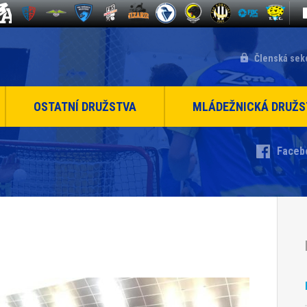
Členská sek
OSTATNÍ DRUŽSTVA
MLÁDEŽNICKÁ DRUŽS
Faceb