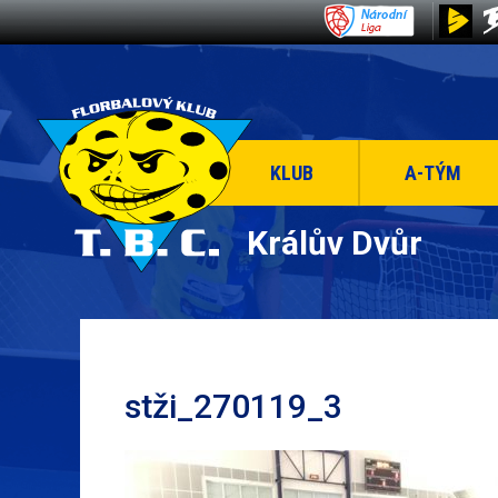
KLUB
A-TÝM
Králův Dvůr
stži_270119_3