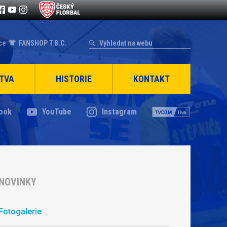
ce
FANSHOP T.B.C.
TVA
HISTORIE
KONTAKT
ook
YouTube
Instagram
NOVINKY
Fotogalerie