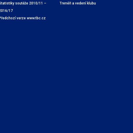
Statistiky soutěže 2010/11 –
Trenéři a vedení klubu
2016/17
Předchozí verze www.tbc.cz