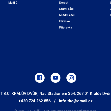
Muži C
Dorost
Starší žáci
Mladší žáci
Elévové
Přípravka
T.B.C. KRÁLŮV DVŮR, Nad Stadionem 354, 267 01 Králův Dvůr
+420 724 262 856
/
info.tbc@email.cz