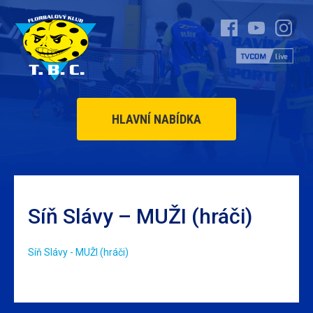
HLAVNÍ NABÍDKA
Síň Slávy – MUŽI (hráči)
Síň Slávy - MUŽI (hráči)