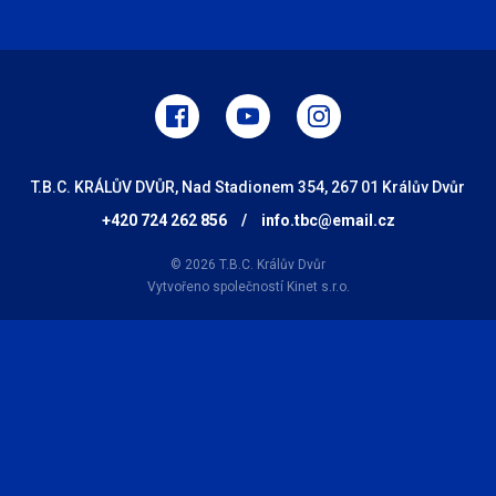
T.B.C. KRÁLŮV DVŮR, Nad Stadionem 354, 267 01 Králův Dvůr
+420 724 262 856
/
info.tbc@email.cz
© 2026 T.B.C. Králův Dvůr
Vytvořeno společností
Kinet s.r.o.