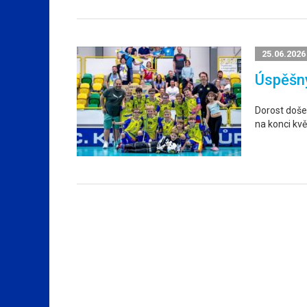
25.06.2026
Úspěšný
Dorost došel
na konci kvě