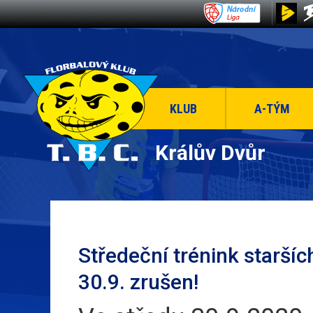
KLUB
A-TÝM
Králův Dvůr
Středeční trénink starší
30.9. zrušen!