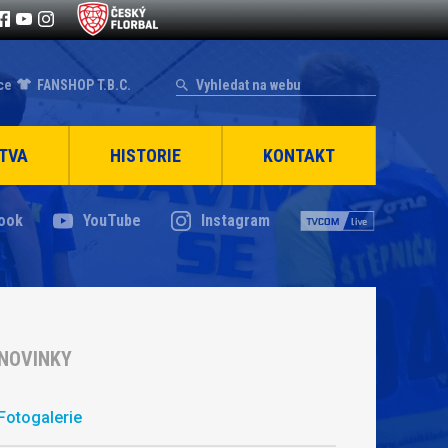
ce
FANSHOP T.B.C.
TVA
HISTORIE
KONTAKT
ook
YouTube
Instagram
NOVINKY
Fotogalerie