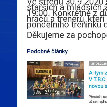
Ve středu 30.9.2020 
starších a mladších 
19:00. Konkrétně z 
hráčů a trenérů, kteří
pondělního tréninku d
Děkujeme za pochop
Podobné články
25.06.2026
A-tým z
V T.B.C
novou 
Přestože sou
už se napln