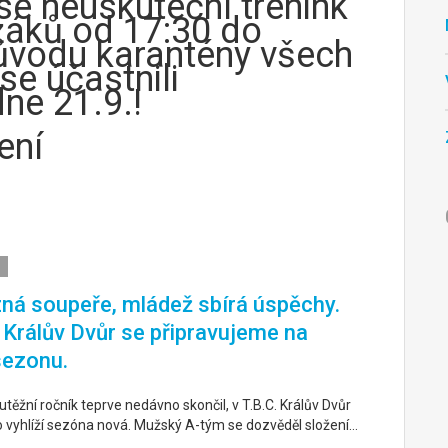
se neuskuteční trénink
žáků od 17:30 do
důvodu karantény všech
 se účastnili
ne 21.9.!
ení
ná soupeře, mládež sbírá úspěchy.
. Králův Dvůr se připravujeme na
sezonu.
těžní ročník teprve nedávno skončil, v T.B.C. Králův Dvůr
o vyhlíží sezóna nová. Mužský A-tým se dozvěděl složení…