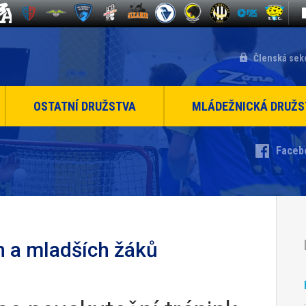
Členská sek
OSTATNÍ DRUŽSTVA
MLÁDEŽNICKÁ DRUŽS
Faceb
ch a mladších žáků