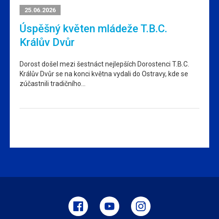
25.06.2026
Úspěšný květen mládeže T.B.C.
Králův Dvůr
Dorost došel mezi šestnáct nejlepších Dorostenci T.B.C.
Králův Dvůr se na konci května vydali do Ostravy, kde se
zúčastnili tradičního…