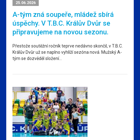
25.06.2026
A-tým zná soupeře, mládež sbírá
úspěchy. V T.B.C. Králův Dvůr se
připravujeme na novou sezonu.
Přestože soutěžní ročník teprve nedávno skončil, v T.B.C.
Králův Dvůr už se naplno vyhlíží sezóna nová. Mužský A-
tým se dozvěděl složení…