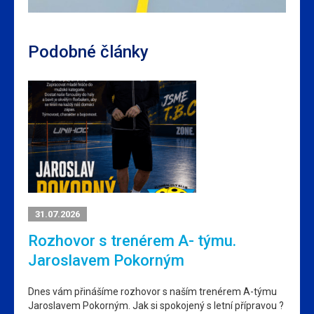
Podobné články
31.07.2026
Rozhovor s trenérem A- týmu.
Jaroslavem Pokorným
Dnes vám přinášíme rozhovor s naším trenérem A-týmu
Jaroslavem Pokorným. Jak si spokojený s letní přípravou ?