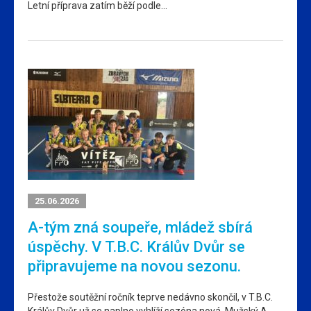
Letní příprava zatím běží podle…
25.06.2026
A-tým zná soupeře, mládež sbírá
úspěchy. V T.B.C. Králův Dvůr se
připravujeme na novou sezonu.
Přestože soutěžní ročník teprve nedávno skončil, v T.B.C.
Králův Dvůr už se naplno vyhlíží sezóna nová. Mužský A-