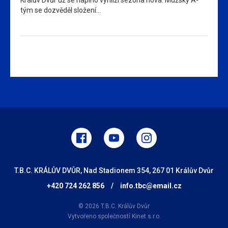
tým se dozvěděl složení…
T.B.C. KRÁLŮV DVŮR, Nad Stadionem 354, 267 01 Králův Dvůr
+420 724 262 856
/
info.tbc@email.cz
© 2026 T.B.C. Králův Dvůr
Vytvořeno společností
Kinet s.r.o.