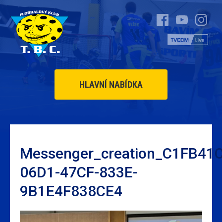
HLAVNÍ NABÍDKA
Messenger_creation_C1FB41C
06D1-47CF-833E-
9B1E4F838CE4