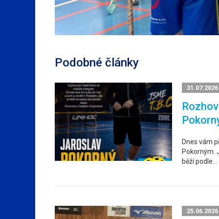
Podobné články
31.07.2026
Rozhovo
Pokorn
Dnes vám p
Pokorným. Ja
běží podle…
25.06.2026