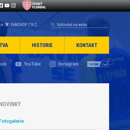
ce
FANSHOP T.B.C.
TVA
HISTORIE
KONTAKT
ook
YouTube
Instagram
NOVINKY
Fotogalerie