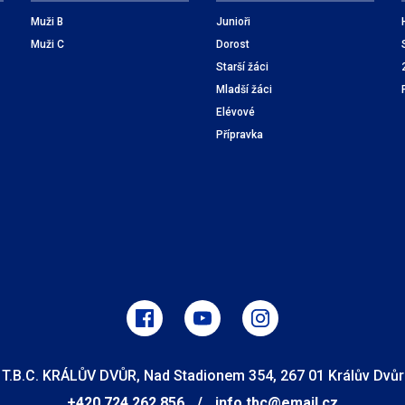
Muži B
Junioři
Muži C
Dorost
Starší žáci
Mladší žáci
Elévové
Přípravka
T.B.C. KRÁLŮV DVŮR, Nad Stadionem 354, 267 01 Králův Dvůr
+420 724 262 856
/
info.tbc@email.cz