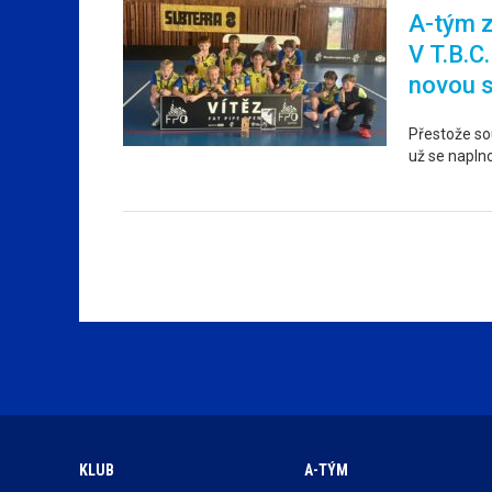
A-tým z
V T.B.C
novou 
Přestože sou
už se napln
KLUB
A-TÝM