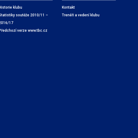
Historie klubu
Kontakt
Statistiky soutěže 2010/11 –
Trenéři a vedení klubu
2016/17
Předchozí verze www.tbc.cz