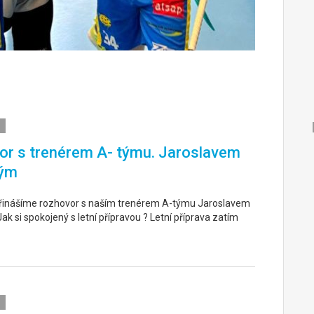
r s trenérem A- týmu. Jaroslavem
ým
řinášíme rozhovor s naším trenérem A-týmu Jaroslavem
k si spokojený s letní přípravou ? Letní příprava zatím