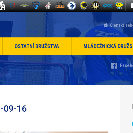
Členská sek
OSTATNÍ DRUŽSTVA
MLÁDEŽNICKÁ DRUŽS
Faceb
-09-16