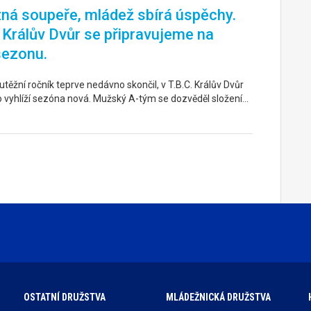
ná soupeře, mládež sbírá úspěchy.
. Králův Dvůr se připravujeme na
sezonu.
těžní ročník teprve nedávno skončil, v T.B.C. Králův Dvůr
o vyhlíží sezóna nová. Mužský A-tým se dozvěděl složení…
OSTATNÍ DRUŽSTVA
MLÁDEŽNICKÁ DRUŽSTVA