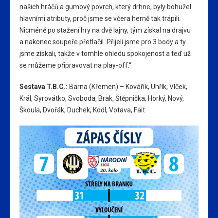
našich hráčů a gumový povrch, který drhne, byly bohužel
hlavními atributy, proč jsme se včera herně tak trápili.
Nicméně po stažení hry na dvě lajny, tým získal na drajvu
a nakonec soupeře přetlačil. Přijeli jsme pro 3 body a ty
jsme získali, takže v tomhle ohledu spokojenost a teď už
se můžeme připravovat na play-off.“
Sestava T.B.C.:
Barna (Křemen) – Kovářík, Uhřík, Vlček,
Král, Syrovátko, Svoboda, Brak, Štěpnička, Horký, Nový,
Škoula, Dvořák, Duchek, Kodl, Votava, Fait