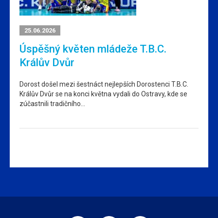
25.06.2026
Úspěšný květen mládeže T.B.C.
Králův Dvůr
Dorost došel mezi šestnáct nejlepších Dorostenci T.B.C.
Králův Dvůr se na konci května vydali do Ostravy, kde se
zúčastnili tradičního…