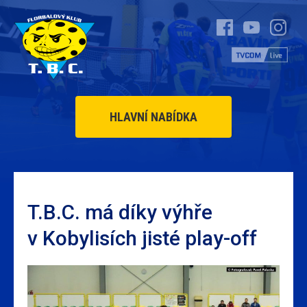
HLAVNÍ NABÍDKA
T.B.C. má díky výhře
v Kobylisích jisté play-off