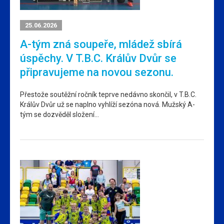
25.06.2026
A-tým zná soupeře, mládež sbírá
úspěchy. V T.B.C. Králův Dvůr se
připravujeme na novou sezonu.
Přestože soutěžní ročník teprve nedávno skončil, v T.B.C.
Králův Dvůr už se naplno vyhlíží sezóna nová. Mužský A-
tým se dozvěděl složení…