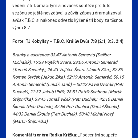
vedení 7:5. Domácí tým a nováček soutěže pro tuto
sezónu se ještě nevzdával a závěr zápasu dramatizoval,
avšak T.B.C. si nakonec odvezlo kýžené tři body za těsnou
výhru 8:7.
Fortel TJ Kobylisy – T.B.C. Králův Dvůr 7:8 (2:1, 3:3, 2:4)
Branky a asistence:
03:47
Antonín Semerád
(Dalibor
Michálek)
,
16:39
Vojtěch Švara
,
23:06
Antonín Semerád
(Tomáš Zavacký)
,
26:43
Vojtěch Švara
(Jakub Zíka)
,
32:39
Roman Svrček
(Jakub Zíka)
,
52:19
Antonín Semerád
,
59:15
Antonín Semerád
(Lukáš Janů)
–
00:22
Pavel Dvořák
(Petr
Duchek)
,
21:32
Jakub Uhřík
,
28:51
Patrik Svoboda
(Martin
Štěpnička)
,
39:45
Tomáš Vlček
(Petr Duchek)
,
42:10
Daniel
Škoula
(Petr Duchek)
,
42:56
Petr Duchek
(Daniel Škoula)
,
44:33
Daniel Škoula
(Petr Duchek)
,
58:48
Michal Nový
(Martin Štěpnička)
Komentář trenéra Radka Križka:
„
Podcenění soupeře