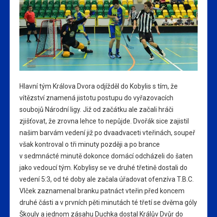
Hlavní tým Králova Dvora odjížděl do Kobylis s tím, že
vítězství znamená jistotu postupu do vyřazovacích
soubojů Národní ligy. Již od začátku ale začali hráči
zjišťovat, že zrovna lehce to nepůjde. Dvořák sice zajistil
našim barvám vedení již po dvaadvaceti vteřinách, soupeř
však kontroval o tři minuty později a po brance
v sedmnácté minutě dokonce domácí odcházeli do šaten
jako vedoucí tým. Kobylisy se ve druhé třetině dostali do
vedení 5:3, od té doby ale začala úřadovat ofenzíva T.B.C.
Vlček zaznamenal branku patnáct vteřin před koncem
druhé části a v prvních pěti minutách té třetí se dvěma góly
Škouly a jednom zásahu Duchka dostal Králův Dvůr do