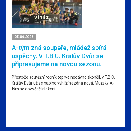
25.06.2026
A-tým zná soupeře, mládež sbírá
úspěchy. V T.B.C. Králův Dvůr se
připravujeme na novou sezonu.
Přestože soutěžní ročník teprve nedávno skončil, v T.B.C.
Králův Dvůr už se naplno vyhlíží sezóna nová. Mužský A-
tým se dozvěděl složení…