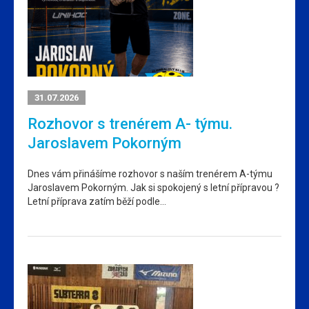
31.07.2026
Rozhovor s trenérem A- týmu.
Jaroslavem Pokorným
Dnes vám přinášíme rozhovor s naším trenérem A-týmu
Jaroslavem Pokorným. Jak si spokojený s letní přípravou ?
Letní příprava zatím běží podle…