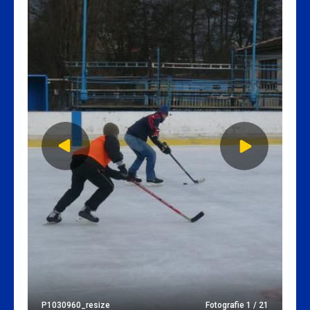
P1030960_resize
Fotografie 1 / 21
P