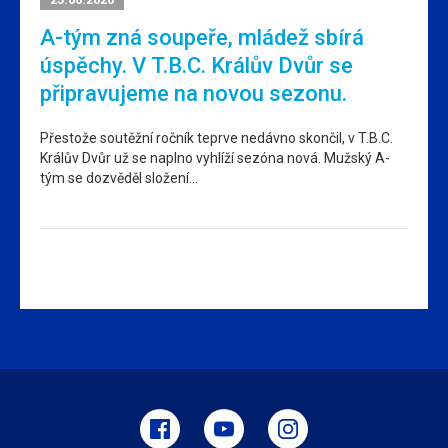
A-tým zná soupeře, mládež sbírá
úspěchy. V T.B.C. Králův Dvůr se
připravujeme na novou sezonu.
Přestože soutěžní ročník teprve nedávno skončil, v T.B.C.
Králův Dvůr už se naplno vyhlíží sezóna nová. Mužský A-
tým se dozvěděl složení…