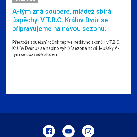
A-tým zná soupeře, mládež sbírá
úspěchy. V T.B.C. Králův Dvůr se
připravujeme na novou sezonu.
Přestože soutěžní ročník teprve nedávno skončil, v T.B.C.
Králův Dvůr už se naplno vyhlíží sezóna nová. Mužský A-
tým se dozvěděl složení…