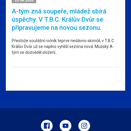
25.06.2026
A-tým zná soupeře, mládež sbírá
úspěchy. V T.B.C. Králův Dvůr se
připravujeme na novou sezonu.
Přestože soutěžní ročník teprve nedávno skončil, v T.B.C.
Králův Dvůr už se naplno vyhlíží sezóna nová. Mužský A-
tým se dozvěděl složení…