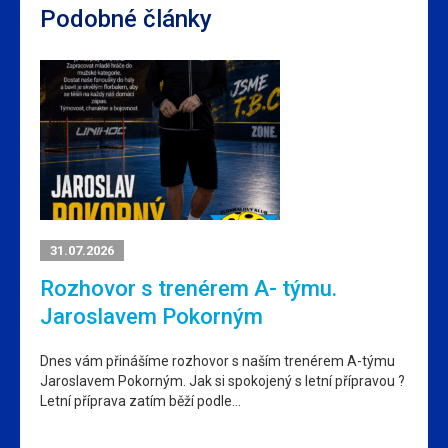
Podobné články
31.07.2026
Rozhovor s trenérem A- týmu.
Jaroslavem Pokorným
Dnes vám přinášíme rozhovor s naším trenérem A-týmu
Jaroslavem Pokorným. Jak si spokojený s letní přípravou ?
Letní příprava zatím běží podle…