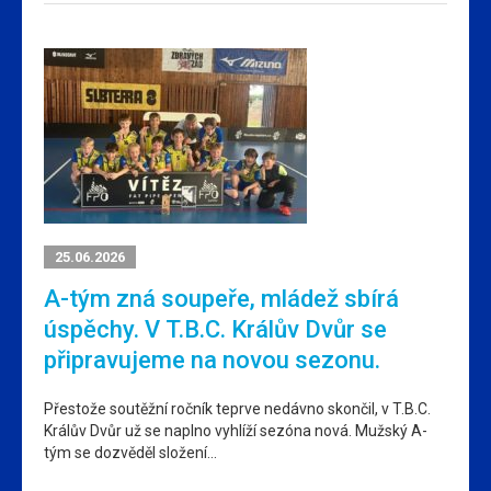
25.06.2026
A-tým zná soupeře, mládež sbírá
úspěchy. V T.B.C. Králův Dvůr se
připravujeme na novou sezonu.
Přestože soutěžní ročník teprve nedávno skončil, v T.B.C.
Králův Dvůr už se naplno vyhlíží sezóna nová. Mužský A-
tým se dozvěděl složení…