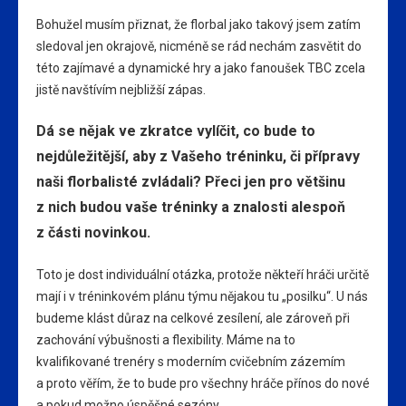
Bohužel musím přiznat, že florbal jako takový jsem zatím
sledoval jen okrajově, nicméně se rád nechám zasvětit do
této zajímavé a dynamické hry a jako fanoušek TBC zcela
jistě navštívím nejbližší zápas.
Dá se nějak ve zkratce vylíčit, co bude to
nejdůležitější, aby z Vašeho tréninku, či přípravy
naši florbalisté zvládali? Přeci jen pro většinu
z nich budou vaše tréninky a znalosti alespoň
z části novinkou.
Toto je dost individuální otázka, protože někteří hráči určitě
mají i v tréninkovém plánu týmu nějakou tu „posilku“. U nás
budeme klást důraz na celkové zesílení, ale zároveň při
zachování výbušnosti a flexibility. Máme na to
kvalifikované trenéry s moderním cvičebním zázemím
a proto věřím, že to bude pro všechny hráče přínos do nové
a pokud možno úspěšné sezóny.