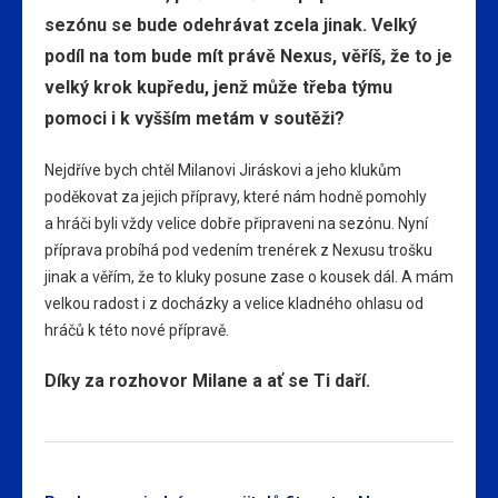
sezónu se bude odehrávat zcela jinak. Velký
podíl na tom bude mít právě Nexus, věříš, že to je
velký krok kupředu, jenž může třeba týmu
pomoci i k vyšším metám v soutěži?
Nejdříve bych chtěl Milanovi Jiráskovi a jeho klukům
poděkovat za jejich přípravy, které nám hodně pomohly
a hráči byli vždy velice dobře připraveni na sezónu. Nyní
příprava probíhá pod vedením trenérek z Nexusu trošku
jinak a věřím, že to kluky posune zase o kousek dál. A mám
velkou radost i z docházky a velice kladného ohlasu od
hráčů k této nové přípravě.
Díky za rozhovor Milane a ať se Ti daří.