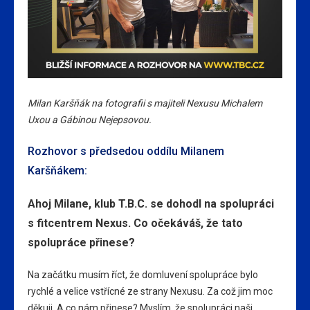
Milan Karšňák na fotografii s majiteli Nexusu Michalem
Uxou a Gábinou Nejepsovou.
Rozhovor s předsedou oddílu Milanem
Karšňákem:
Ahoj Milane, klub T.B.C. se dohodl na spolupráci
s fitcentrem Nexus. Co očekáváš, že tato
spolupráce přinese?
Na začátku musím říct, že domluvení spolupráce bylo
rychlé a velice vstřícné ze strany Nexusu. Za což jim moc
děkuji. A co nám přinese? Myslím, že spolupráci naši