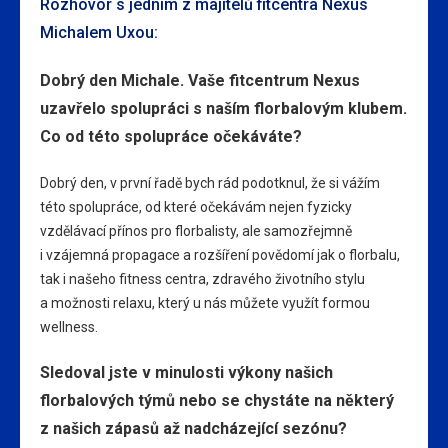
Rozhovor s jedním z majitelů fitcentra Nexus
Michalem Uxou:
Dobrý den Michale. Vaše fitcentrum Nexus
uzavřelo spolupráci s naším florbalovým klubem.
Co od této spolupráce očekáváte?
Dobrý den, v první řadě bych rád podotknul, že si vážím
této spolupráce, od které očekávám nejen fyzicky
vzdělávací přínos pro florbalisty, ale samozřejmně
i vzájemná propagace a rozšíření povědomí jak o florbalu,
tak i našeho fitness centra, zdravého životního stylu
a možnosti relaxu, který u nás můžete využít formou
wellness.
Sledoval jste v minulosti výkony našich
florbalových týmů nebo se chystáte na některý
z našich zápasů až nadcházející sezónu?