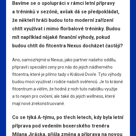
Bavíme se o spolupráci v rámci letní přípravy
a tréninků v sezóně, avšak dá se předpokládat,
že někteří hráči budou toto moderní zařízení
chtít využívat i mimo florbalové tréninky. Budou
mít například nějaké finanční výhody, pokud
budou chtít do fitcentra Nexus docházet častěji?
Ano, samozřejmě si Nexus, jako partner našeho oddílu,
připravil i speciální ceny pro nás do jejich nádherného
fitcentra, které je přímo tady v Králově Dvoře. Tyto výhody
budou moci využívat i rodiče našich svěřenců. Je to krásné
fitcentrum a věřím, že hodně z nich tuto nabídku využije
a to nejen pro cvičení, ale také do jejich wellness, které
mají nově zrekonstruované.
Co se týká A-týmu, po třech letech, kdy byla letní
příprava pod vedením boxerského trenéra
Milana Jiráska, přišla změna a příprava na novou